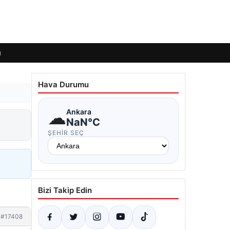
ı
Hava Durumu
☁
Ankara
NaN°C
ŞEHIR SEÇ
Bizi Takip Edin
#17408