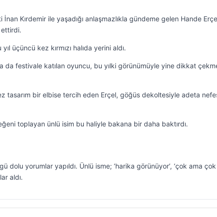
tilisti İnan Kırdemir ile yaşadığı anlaşmazlıkla gündeme gelen Hande Erç
ttirdi.
 yıl üçüncü kez kırmızı halıda yerini aldı.
 da festivale katılan oyuncu, bu yılki görünümüyle yine dikkat çekm
z tasarım bir elbise tercih eden Erçel, göğüs dekoltesiyle adeta nefe
beğeni toplayan ünlü isim bu haliyle bakana bir daha baktırdı.
 dolu yorumlar yapıldı. Ünlü isme; ‘harika görünüyor’, ‘çok ama çok i
ar aldı.