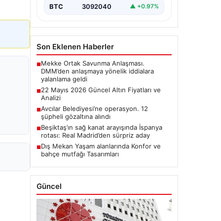
BTC
3092040
▲ +0.97%
Son Eklenen Haberler
Mekke Ortak Savunma Anlaşması.
■
DMM’den anlaşmaya yönelik iddialara
yalanlama geldi
22 Mayıs 2026 Güncel Altın Fiyatları ve
■
Analizi
Avcılar Belediyesi’ne operasyon. 12
■
şüpheli gözaltına alındı
Beşiktaş’ın sağ kanat arayışında İspanya
■
rotası: Real Madrid’den sürpriz aday
Dış Mekan Yaşam alanlarında Konfor ve
■
bahçe mutfağı Tasarımları
Güncel