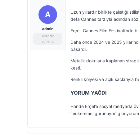
Uzun yıllardır birlikte çalıştığı s
A
defa Cannes tarzıyla adından söz e
admin
Erçel, Cannes Film Festivali’nde bu
Anahtar
yönetici
Daha önce 2024 ve 2025 yıllarında
başardı.
Metalik dokularla kaplanan straple
kesti.
Renkli kolyesi ve açık saçlarıyla 
YORUM YAĞDI
Hande Erçel’e sosyal medyada övgü
‘mükemmel görünüyor’ gibi yoruml