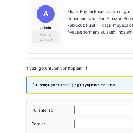
Müzik keyfini kesintisiz ve özgürc
A
dönemlerinden olan Amazon Prime 
kablosuz kulaklık kaçırılmayacak b
admin
fiyat performans kulaklığı inceleme
Anahtar
yönetici
1 yazı görüntüleniyor (toplam 1)
Bu konuyu yanıtlamak için giriş yapmış olmalısınız.
Kullanıcı adı:
Parola: