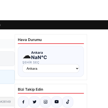
ı
Hava Durumu
☁
Ankara
NaN°C
ŞEHIR SEÇ
Bizi Takip Edin
#26149