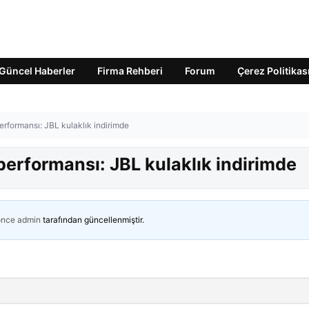
Güncel Haberler
Firma Rehberi
Forum
Çerez Politikas
performansı: JBL kulaklık indirimde
 performansı: JBL kulaklık indirimde
önce
admin
tarafından güncellenmiştir.