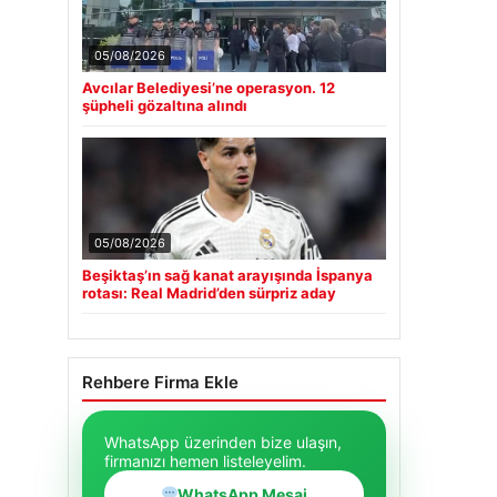
05/08/2026
Avcılar Belediyesi’ne operasyon. 12
şüpheli gözaltına alındı
05/08/2026
Beşiktaş’ın sağ kanat arayışında İspanya
rotası: Real Madrid’den sürpriz aday
Rehbere Firma Ekle
WhatsApp üzerinden bize ulaşın,
firmanızı hemen listeleyelim.
WhatsApp Mesaj