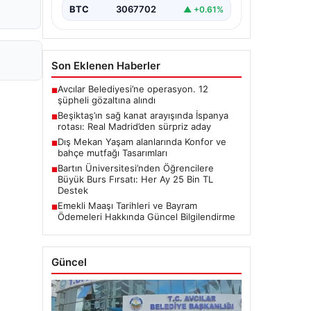
BTC
3067702
▲ +0.61%
Son Eklenen Haberler
Avcılar Belediyesi’ne operasyon. 12
■
şüpheli gözaltına alındı
Beşiktaş’ın sağ kanat arayışında İspanya
■
rotası: Real Madrid’den sürpriz aday
Dış Mekan Yaşam alanlarında Konfor ve
■
bahçe mutfağı Tasarımları
Bartın Üniversitesi’nden Öğrencilere
■
Büyük Burs Fırsatı: Her Ay 25 Bin TL
Destek
Emekli Maaşı Tarihleri ve Bayram
■
Ödemeleri Hakkında Güncel Bilgilendirme
Güncel