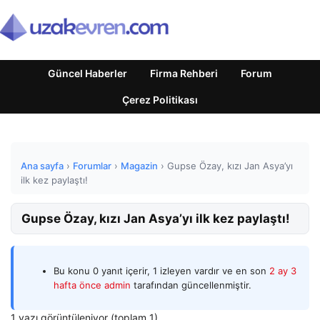
Güncel Haberler
Firma Rehberi
Forum
Çerez Politikası
Ana sayfa
›
Forumlar
›
Magazin
›
Gupse Özay, kızı Jan Asya’yı
ilk kez paylaştı!
Gupse Özay, kızı Jan Asya’yı ilk kez paylaştı!
Bu konu 0 yanıt içerir, 1 izleyen vardır ve en son
2 ay 3
hafta önce
admin
tarafından güncellenmiştir.
1 yazı görüntüleniyor (toplam 1)