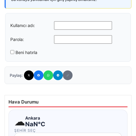
Kullanıcı adı:
Parola:
Beni hatırla
Paylaş:
Hava Durumu
☁
Ankara
NaN°C
ŞEHIR SEÇ