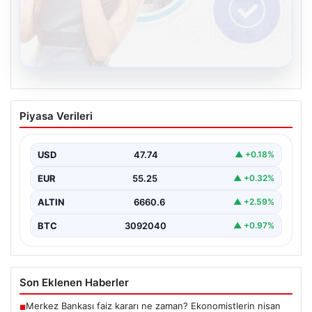
08.08.2026
Kelebek.Org İle Sanal İletişimin Güvenli
Piyasa Verileri
Adresi Ve Sohbet Deneyimi
İnternet çağında insanların kaliteli bir biçimde irtibat
kurması kritik bir değer ifade etmektedir. Halen…
USD
47.74
▲ +0.18%
EUR
55.25
▲ +0.32%
ALTIN
6660.6
▲ +2.59%
BTC
3092040
▲ +0.97%
Son Eklenen Haberler
Merkez Bankası faiz kararı ne zaman? Ekonomistlerin nisan
■