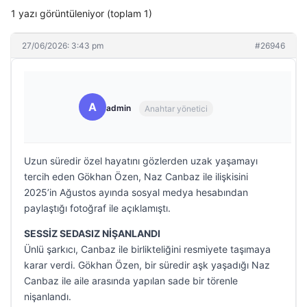
1 yazı görüntüleniyor (toplam 1)
27/06/2026: 3:43 pm
#26946
A
admin
Anahtar yönetici
Uzun süredir özel hayatını gözlerden uzak yaşamayı
tercih eden Gökhan Özen, Naz Canbaz ile ilişkisini
2025’in Ağustos ayında sosyal medya hesabından
paylaştığı fotoğraf ile açıklamıştı.
SESSİZ SEDASIZ NİŞANLANDI
Ünlü şarkıcı, Canbaz ile birlikteliğini resmiyete taşımaya
karar verdi. Gökhan Özen, bir süredir aşk yaşadığı Naz
Canbaz ile aile arasında yapılan sade bir törenle
nişanlandı.