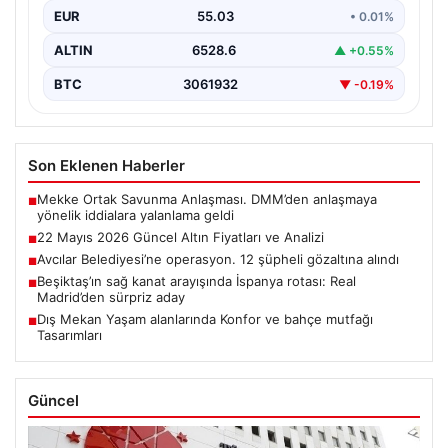
EUR
55.03
• 0.01%
ALTIN
6528.6
▲ +0.55%
BTC
3061932
▼ -0.19%
Son Eklenen Haberler
Mekke Ortak Savunma Anlaşması. DMM’den anlaşmaya
■
yönelik iddialara yalanlama geldi
22 Mayıs 2026 Güncel Altın Fiyatları ve Analizi
■
Avcılar Belediyesi’ne operasyon. 12 şüpheli gözaltına alındı
■
Beşiktaş’ın sağ kanat arayışında İspanya rotası: Real
■
Madrid’den sürpriz aday
Dış Mekan Yaşam alanlarında Konfor ve bahçe mutfağı
■
Tasarımları
Güncel