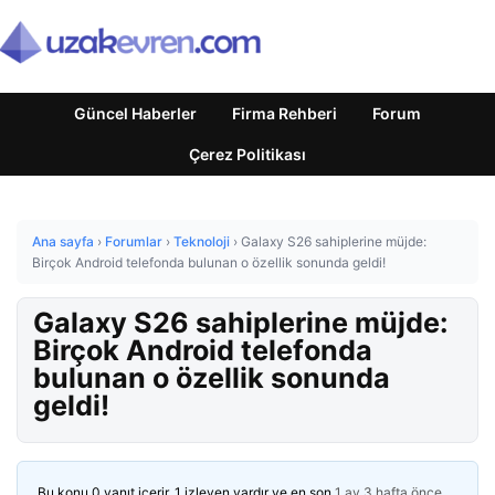
Güncel Haberler
Firma Rehberi
Forum
Çerez Politikası
Ana sayfa
›
Forumlar
›
Teknoloji
›
Galaxy S26 sahiplerine müjde:
Birçok Android telefonda bulunan o özellik sonunda geldi!
Galaxy S26 sahiplerine müjde:
Birçok Android telefonda
bulunan o özellik sonunda
geldi!
Bu konu 0 yanıt içerir, 1 izleyen vardır ve en son
1 ay 3 hafta önce