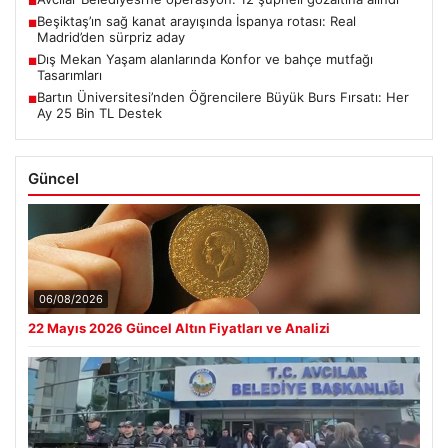
■
Beşiktaş’ın sağ kanat arayışında İspanya rotası: Real
■
Madrid’den sürpriz aday
Dış Mekan Yaşam alanlarında Konfor ve bahçe mutfağı
■
Tasarımları
Bartın Üniversitesi’nden Öğrencilere Büyük Burs Fırsatı: Her
■
Ay 25 Bin TL Destek
Güncel
06/08/2026
22 Mayıs 2026 Güncel Altın Fiyatları ve Analizi