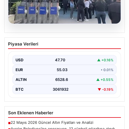
05.08.2026
Avcılar Belediyesi’ne operasyon. 12
Piyasa Verileri
şüpheli gözaltına alındı
USD
47.70
▲ +0.16%
EUR
55.03
• 0.01%
ALTIN
6528.6
▲ +0.55%
BTC
3061932
▼ -0.19%
Son Eklenen Haberler
22 Mayıs 2026 Güncel Altın Fiyatları ve Analizi
■
Avcılar Belediyesi’ne operasyon. 12 şüpheli gözaltına alındı