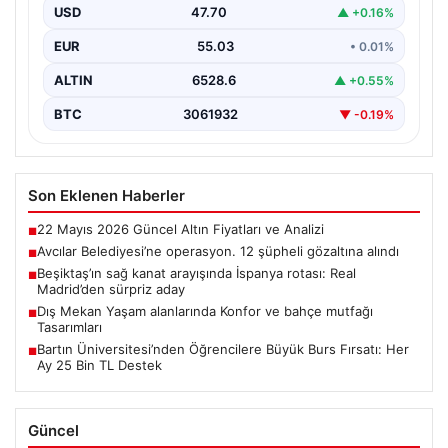
USD
47.70
▲ +0.16%
EUR
55.03
• 0.01%
ALTIN
6528.6
▲ +0.55%
BTC
3061932
▼ -0.19%
Son Eklenen Haberler
22 Mayıs 2026 Güncel Altın Fiyatları ve Analizi
■
Avcılar Belediyesi’ne operasyon. 12 şüpheli gözaltına alındı
■
Beşiktaş’ın sağ kanat arayışında İspanya rotası: Real
■
Madrid’den sürpriz aday
Dış Mekan Yaşam alanlarında Konfor ve bahçe mutfağı
■
Tasarımları
Bartın Üniversitesi’nden Öğrencilere Büyük Burs Fırsatı: Her
■
Ay 25 Bin TL Destek
Güncel