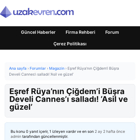
Güncel Haberler
Firma Rehberi
Forum
Çerez Politikası
Ana sayfa
›
Forumlar
›
Magazin
›
Eşref Rüya’nın Çiğdem’i Büşra
Develi Cannes’ı salladı! ‘Asil ve güzel’
Eşref Rüya’nın Çiğdem’i Büşra
Develi Cannes’ı salladı! ‘Asil ve
güzel’
Bu konu 0 yanıt içerir, 1 izleyen vardır ve en son
2 ay 2 hafta önce
admin
tarafından güncellenmiştir.