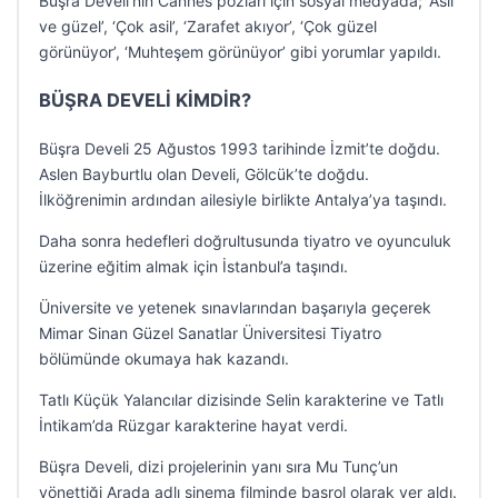
Büşra Develi’nin Cannes pozları için sosyal medyada; ‘Asil
ve güzel’, ‘Çok asil’, ‘Zarafet akıyor’, ‘Çok güzel
görünüyor’, ‘Muhteşem görünüyor’ gibi yorumlar yapıldı.
BÜŞRA DEVELİ KİMDİR?
Büşra Develi 25 Ağustos 1993 tarihinde İzmit’te doğdu.
Aslen Bayburtlu olan Develi, Gölcük’te doğdu.
İlköğrenimin ardından ailesiyle birlikte Antalya’ya taşındı.
Daha sonra hedefleri doğrultusunda tiyatro ve oyunculuk
üzerine eğitim almak için İstanbul’a taşındı.
Üniversite ve yetenek sınavlarından başarıyla geçerek
Mimar Sinan Güzel Sanatlar Üniversitesi Tiyatro
bölümünde okumaya hak kazandı.
Tatlı Küçük Yalancılar dizisinde Selin karakterine ve Tatlı
İntikam’da Rüzgar karakterine hayat verdi.
Büşra Develi, dizi projelerinin yanı sıra Mu Tunç’un
yönettiği Arada adlı sinema filminde başrol olarak yer aldı.