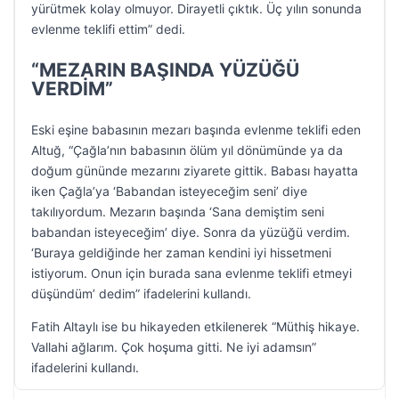
yürütmek kolay olmuyor. Dirayetli çıktık. Üç yılın sonunda
evlenme teklifi ettim” dedi.
“MEZARIN BAŞINDA YÜZÜĞÜ
VERDİM”
Eski eşine babasının mezarı başında evlenme teklifi eden
Altuğ, “Çağla’nın babasının ölüm yıl dönümünde ya da
doğum gününde mezarını ziyarete gittik. Babası hayatta
iken Çağla’ya ‘Babandan isteyeceğim seni’ diye
takılıyordum. Mezarın başında ‘Sana demiştim seni
babandan isteyeceğim’ diye. Sonra da yüzüğü verdim.
‘Buraya geldiğinde her zaman kendini iyi hissetmeni
istiyorum. Onun için burada sana evlenme teklifi etmeyi
düşündüm’ dedim” ifadelerini kullandı.
Fatih Altaylı ise bu hikayeden etkilenerek “Müthiş hikaye.
Vallahi ağlarım. Çok hoşuma gitti. Ne iyi adamsın”
ifadelerini kullandı.