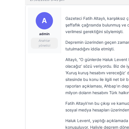
Gazeteci Fatih Altaylı, karşılıks
A
şeffaflık çağrısında bulunmuş ve
verilmesi gerektiğini söylemişti.
admin
Anahtar
Depremin üzerinden geçen zaman di
yönetici
tutulmadığını iddia etmişti.
Altaylı, “O günlerde Haluk Levent
olacağız’ sözü veriyordu. Biz de i
‘Kuruş kuruş hesabını vereceğiz’ 
sitesinde bu konu ile ilgili net bi
raporları açıklaması, Ahbap’ın dep
milyon doların hesabını Türk halk
Fatih Altaylı’nın bu çıkışı ve ka
sosyal medya hesapları üzerinden 
Haluk Levent, yaptığı açıklamada 
konuşuluyor. Haliyle deprem dönemi