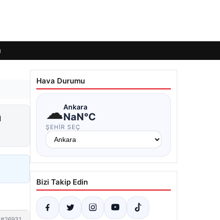
ı
Hava Durumu
☁
Ankara
a
NaN°C
ŞEHIR SEÇ
Bizi Takip Edin
#26931