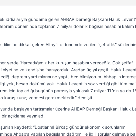
ız çek iddialarıyla gündeme gelen AHBAP Derneği Başkanı Haluk Levent
 deprem döneminde toplanan 7 milyar dolarlık bağışın hesabını kalem
limine dikkat çeken Altaylı, o dönemde verilen “şeffaflık” sözlerini
 her yerde ‘Harcadığımız her kuruşun hesabını vereceğiz. Çok şeffaf
yi niyetine ve kendisine inanıyorduk. Aradan üç yıl geçti. Haluk Leven
dediği deprem yardımlarını ne yaptı, ben bilmiyorum. Ahbap’ın interne
r bilgi yok, hesap dökümü yok. Haluk Levent’in söz verdiği gibi tüm mal
rem için topladığı bugünün parasıyla yaklaşık 7 milyar TL’nin ya da 
ına kuruş kuruş vermesi gerekmektedir.” demişti.
muoyunda başlayan tartışmalar üzerine AHBAP Derneği Başkanı Haluk L
bir açıklama yayınladı.
şunları kaydetti: “Dostlarım! Birkaç gündür ekonomik sorunlarım
nde Ahbap’a yapılan bağışların dağıtımı ile ilgili sorular gelmeye baş