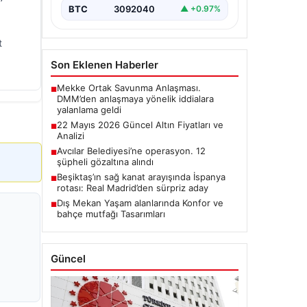
BTC
3092040
▲ +0.97%
t
Son Eklenen Haberler
Mekke Ortak Savunma Anlaşması.
■
DMM’den anlaşmaya yönelik iddialara
yalanlama geldi
22 Mayıs 2026 Güncel Altın Fiyatları ve
■
Analizi
Avcılar Belediyesi’ne operasyon. 12
■
şüpheli gözaltına alındı
Beşiktaş’ın sağ kanat arayışında İspanya
■
rotası: Real Madrid’den sürpriz aday
Dış Mekan Yaşam alanlarında Konfor ve
■
bahçe mutfağı Tasarımları
Güncel