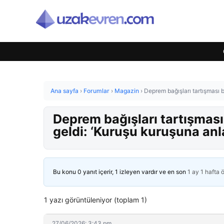
Ana sayfa
›
Forumlar
›
Magazin
›
Deprem bağışları tartışması 
Deprem bağışları tartışmas
geldi: ‘Kuruşu kuruşuna an
Bu konu 0 yanıt içerir, 1 izleyen vardır ve en son
1 ay 1 hafta 
1 yazı görüntüleniyor (toplam 1)
27/06/2026: 3:43 pm