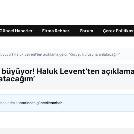
Güncel Haberler
Firma Rehberi
Forum
Çerez Politikas
büyüyor! Haluk Levent’ten açıklama geldi: ‘Kuruşu kuruşuna anlatacağım’
ı büyüyor! Haluk Levent’ten açıklam
latacağım’
önce
admin
tarafından güncellenmiştir.