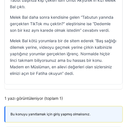
Tabut başında klip çeken isim Umut Akyürek’in kızı Melek
Bal çıktı.
Melek Bal daha sonra kendisine gelen “Tabutun yanında
gerçekten TikTok mu çektin?” eleştirisine ise “Dedemle
son bir kez aynı karede olmak istedim” cevabını verdi.
Melek Bal kötü yorumlara bir de sitem ederek “Baş sağlığı
dilemek yerine, videoyu geçmek yerine çirkin kalbinizle
yaptığınız yorumlar gerçekten iğrenç. Normalde hiçbir
linci takmam biliyorsunuz ama bu hassas bir konu.
Madem en Müslüman, en ailevi değerleri olan sizlersiniz
elinizi açın bir Fatiha okuyun” dedi.
1 yazı görüntüleniyor (toplam 1)
Bu konuyu yanıtlamak için giriş yapmış olmalısınız.