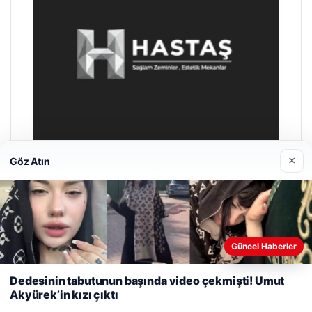
×
Göz Atın
Enes Kaplan Avukatlık Bürosu
28/04/2026
Web sitemizi nasıl kullandığınızı daha iyi anlayabilmek,
Güncel Haberler
deneyiminizi kişiselleştirmek ve geliştirmek amacıyla çerezler
kullanıyoruz.
Çerez Politikamız
Dedesinin tabutunun başında video çekmişti! Umut
Akyürek’in kızı çıktı
Reddet
Kabul Et