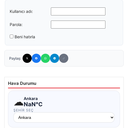
Kullanıcı adı:
Parola:
Beni hatırla
Paylaş:
Hava Durumu
☁
Ankara
NaN°C
ŞEHIR SEÇ