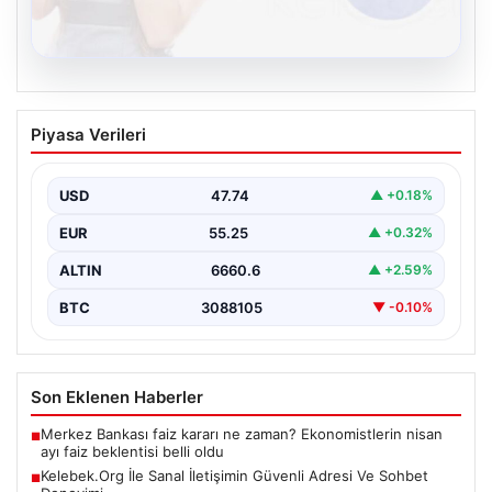
08.08.2026
Kelebek.Org İle Sanal İletişimin Güvenli
Piyasa Verileri
Adresi Ve Sohbet Deneyimi
İnternet çağında insanların kaliteli bir biçimde irtibat
kurması kritik bir değer ifade etmektedir. Halen…
USD
47.74
▲ +0.18%
EUR
55.25
▲ +0.32%
ALTIN
6660.6
▲ +2.59%
BTC
3088105
▼ -0.10%
Son Eklenen Haberler
Merkez Bankası faiz kararı ne zaman? Ekonomistlerin nisan
■
ayı faiz beklentisi belli oldu
Kelebek.Org İle Sanal İletişimin Güvenli Adresi Ve Sohbet
■