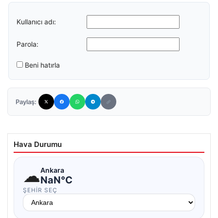
Kullanıcı adı:
Parola:
Beni hatırla
Paylaş:
Hava Durumu
☁
Ankara
NaN°C
ŞEHIR SEÇ