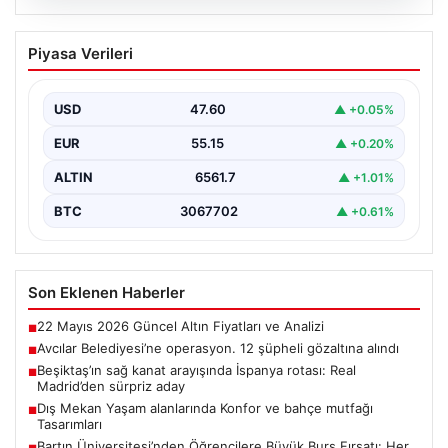
05.08.2026
Avcılar Belediyesi’ne operasyon. 12
Piyasa Verileri
şüpheli gözaltına alındı
USD
47.60
▲ +0.05%
EUR
55.15
▲ +0.20%
ALTIN
6561.7
▲ +1.01%
BTC
3067702
▲ +0.61%
Son Eklenen Haberler
22 Mayıs 2026 Güncel Altın Fiyatları ve Analizi
■
Avcılar Belediyesi’ne operasyon. 12 şüpheli gözaltına alındı
■
Beşiktaş’ın sağ kanat arayışında İspanya rotası: Real
■
Madrid’den sürpriz aday
Dış Mekan Yaşam alanlarında Konfor ve bahçe mutfağı
■
Tasarımları
Bartın Üniversitesi’nden Öğrencilere Büyük Burs Fırsatı: Her