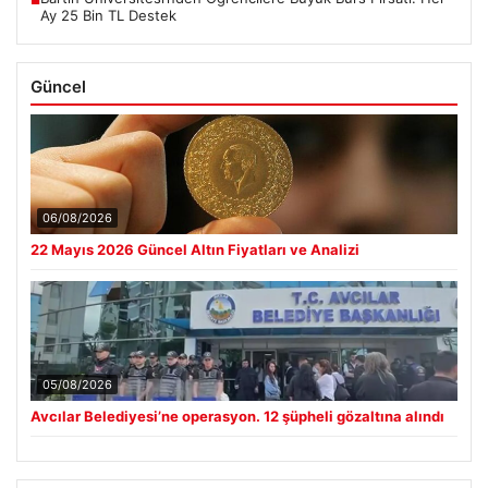
■
Ay 25 Bin TL Destek
Güncel
06/08/2026
22 Mayıs 2026 Güncel Altın Fiyatları ve Analizi
05/08/2026
Avcılar Belediyesi’ne operasyon. 12 şüpheli gözaltına alındı