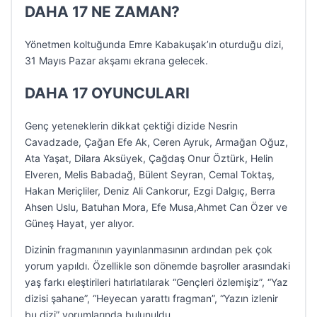
DAHA 17 NE ZAMAN?
Yönetmen koltuğunda Emre Kabakuşak’ın oturduğu dizi,
31 Mayıs Pazar akşamı ekrana gelecek.
DAHA 17 OYUNCULARI
Genç yeteneklerin dikkat çektiği dizide Nesrin
Cavadzade, Çağan Efe Ak, Ceren Ayruk, Armağan Oğuz,
Ata Yaşat, Dilara Aksüyek, Çağdaş Onur Öztürk, Helin
Elveren, Melis Babadağ, Bülent Seyran, Cemal Toktaş,
Hakan Meriçliler, Deniz Ali Cankorur, Ezgi Dalgıç, Berra
Ahsen Uslu, Batuhan Mora, Efe Musa,Ahmet Can Özer ve
Güneş Hayat, yer alıyor.
Dizinin fragmanının yayınlanmasının ardından pek çok
yorum yapıldı. Özellikle son dönemde başroller arasındaki
yaş farkı eleştirileri hatırlatılarak “Gençleri özlemişiz”, “Yaz
dizisi şahane”, “Heyecan yarattı fragman”, “Yazın izlenir
bu dizi” yorumlarında bulunuldu.