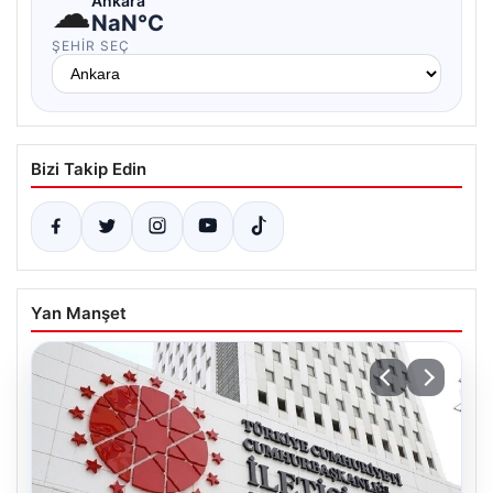
☁
Ankara
NaN°C
ŞEHIR SEÇ
Bizi Takip Edin
Yan Manşet