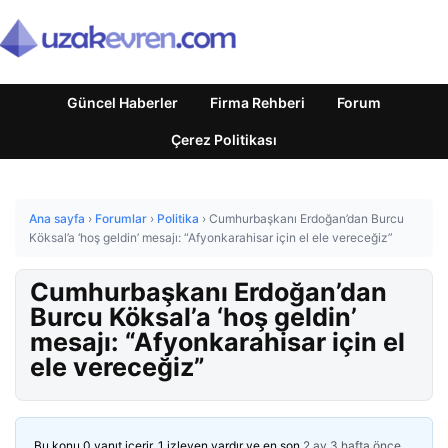
Güncel Haberler
Firma Rehberi
Forum
Çerez Politikası
Ana sayfa
›
Forumlar
›
Politika
›
Cumhurbaşkanı Erdoğan’dan Burcu
Köksal’a ‘hoş geldin’ mesajı: “Afyonkarahisar için el ele vereceğiz”
Cumhurbaşkanı Erdoğan’dan
Burcu Köksal’a ‘hoş geldin’
mesajı: “Afyonkarahisar için el
ele vereceğiz”
Bu konu 0 yanıt içerir, 1 izleyen vardır ve en son
2 ay 3 hafta önce