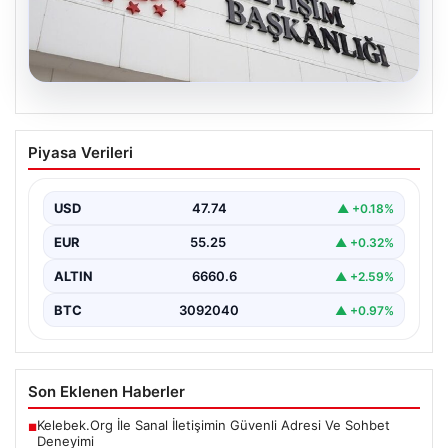
07.08.2026
Mekke Ortak Savunma Anlaşması.
Piyasa Verileri
DMM’den anlaşmaya yönelik iddialara
yalanlama geldi
USD
47.74
▲ +0.18%
EUR
55.25
▲ +0.32%
ALTIN
6660.6
▲ +2.59%
BTC
3092040
▲ +0.97%
Son Eklenen Haberler
Kelebek.Org İle Sanal İletişimin Güvenli Adresi Ve Sohbet
■
Deneyimi