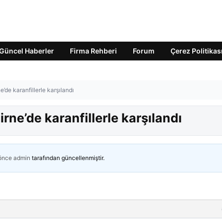
Güncel Haberler
Firma Rehberi
Forum
Çerez Politikas
de karanfillerle karşılandı
e’de karanfillerle karşılandı
 önce
admin
tarafından güncellenmiştir.