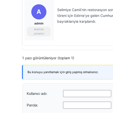
Selimiye Camii’nin restorasyon son
A
töreni için Edirne’ye gelen Cumhu
bayraklarıyla karşılandı.
admin
Anahtar
yönetici
1 yazı görüntüleniyor (toplam 1)
Bu konuyu yanıtlamak için giriş yapmış olmalısınız.
Kullanıcı adı:
Parola: