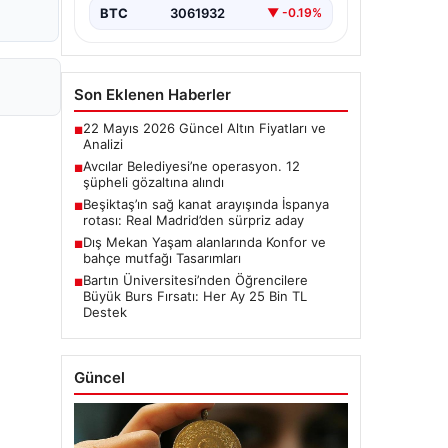
BTC
3061932
▼ -0.19%
Son Eklenen Haberler
22 Mayıs 2026 Güncel Altın Fiyatları ve
■
Analizi
Avcılar Belediyesi’ne operasyon. 12
■
şüpheli gözaltına alındı
Beşiktaş’ın sağ kanat arayışında İspanya
■
rotası: Real Madrid’den sürpriz aday
Dış Mekan Yaşam alanlarında Konfor ve
■
bahçe mutfağı Tasarımları
Bartın Üniversitesi’nden Öğrencilere
■
Büyük Burs Fırsatı: Her Ay 25 Bin TL
Destek
Güncel