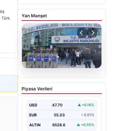
lış
Yan Manşet
e Türk
05.08.2026
Avcılar Belediyesi’ne
Piyasa Verileri
operasyon. 12 şüpheli
gözaltına alındı
USD
47.70
▲ +0.16%
EUR
55.03
• 0.01%
ALTIN
6528.6
▲ +0.55%