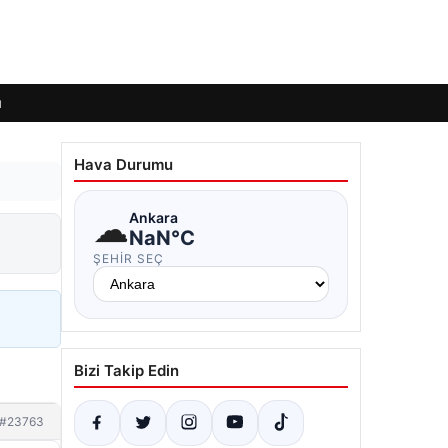
ı
Hava Durumu
☁
Ankara
NaN°C
ŞEHIR SEÇ
Bizi Takip Edin
#23763