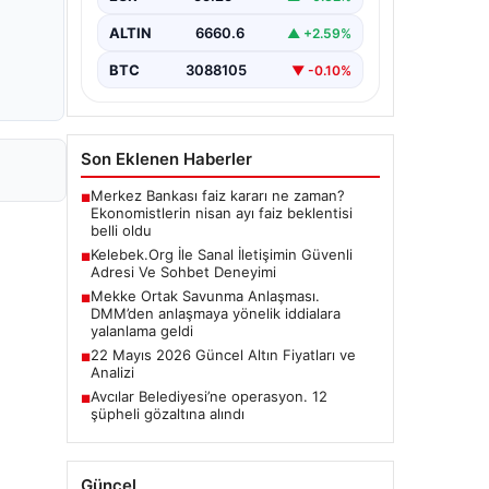
ALTIN
6660.6
▲ +2.59%
BTC
3088105
▼ -0.10%
Son Eklenen Haberler
Merkez Bankası faiz kararı ne zaman?
■
Ekonomistlerin nisan ayı faiz beklentisi
belli oldu
Kelebek.Org İle Sanal İletişimin Güvenli
■
Adresi Ve Sohbet Deneyimi
Mekke Ortak Savunma Anlaşması.
■
DMM’den anlaşmaya yönelik iddialara
yalanlama geldi
22 Mayıs 2026 Güncel Altın Fiyatları ve
■
Analizi
Avcılar Belediyesi’ne operasyon. 12
■
şüpheli gözaltına alındı
Güncel