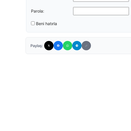
Parola:
Beni hatırla
Paylaş: