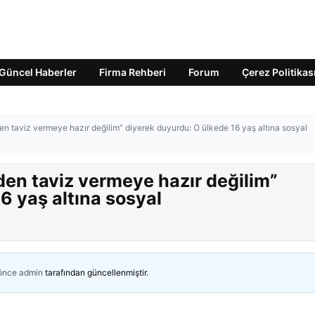
Güncel Haberler
Firma Rehberi
Forum
Çerez Politikas
en taviz vermeye hazır değilim” diyerek duyurdu: O ülkede 16 yaş altına sosyal
den taviz vermeye hazır değilim”
6 yaş altına sosyal
 önce
admin
tarafından güncellenmiştir.