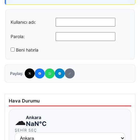
Kullanıcı adı:
Parola:
Beni hatırla
Paylaş:
Hava Durumu
☁
Ankara
NaN°C
ŞEHIR SEÇ