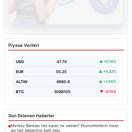
08.08.2026
Kelebek.Org İle Sanal İletişimin Güvenli
Piyasa Verileri
Adresi Ve Sohbet Deneyimi
İnternet çağında insanların kaliteli bir biçimde irtibat
kurması kritik bir değer ifade etmektedir. Halen…
USD
47.74
▲ +0.18%
EUR
55.25
▲ +0.32%
ALTIN
6660.6
▲ +2.59%
BTC
3088105
▼ -0.10%
Son Eklenen Haberler
Merkez Bankası faiz kararı ne zaman? Ekonomistlerin nisan
■
ayı faiz beklentisi belli oldu