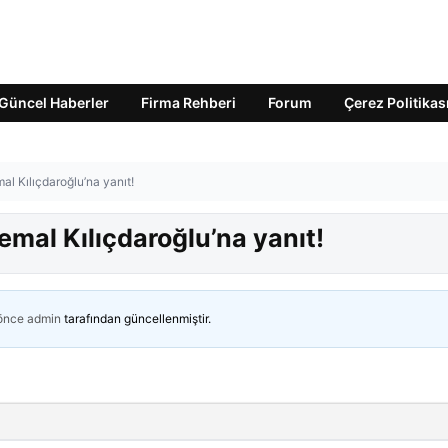
Güncel Haberler
Firma Rehberi
Forum
Çerez Politikas
al Kılıçdaroğlu’na yanıt!
emal Kılıçdaroğlu’na yanıt!
 önce
admin
tarafından güncellenmiştir.