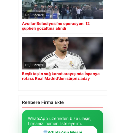
05/08/2026
Avcılar Belediyesi’ne operasyon. 12
şüpheli gözaltına alındı
05/08/2026
Beşiktaş’ın sağ kanat arayışında İspanya
rotası: Real Madrid’den sürpriz aday
Rehbere Firma Ekle
WhatsApp üzerinden bize ulaşın,
firmanızı hemen listeleyelim.
WhatsApp Mesaj