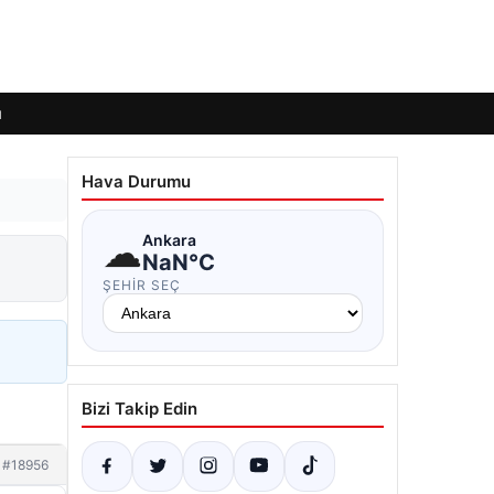
ı
Hava Durumu
☁
Ankara
NaN°C
ŞEHIR SEÇ
Bizi Takip Edin
#18956