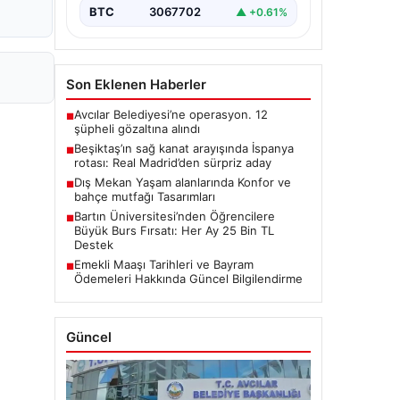
BTC
3067702
▲ +0.61%
Son Eklenen Haberler
Avcılar Belediyesi’ne operasyon. 12
■
şüpheli gözaltına alındı
Beşiktaş’ın sağ kanat arayışında İspanya
■
rotası: Real Madrid’den sürpriz aday
Dış Mekan Yaşam alanlarında Konfor ve
■
bahçe mutfağı Tasarımları
Bartın Üniversitesi’nden Öğrencilere
■
Büyük Burs Fırsatı: Her Ay 25 Bin TL
Destek
Emekli Maaşı Tarihleri ve Bayram
■
Ödemeleri Hakkında Güncel Bilgilendirme
Güncel