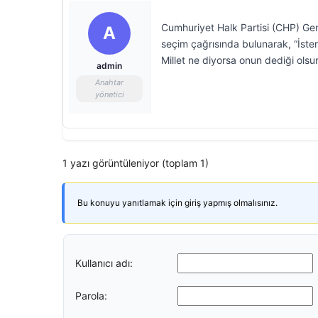
Cumhuriyet Halk Partisi (CHP) G
A
seçim çağrısında bulunarak, “İste
Millet ne diyorsa onun dediği ols
admin
Anahtar
yönetici
1 yazı görüntüleniyor (toplam 1)
Bu konuyu yanıtlamak için giriş yapmış olmalısınız.
Kullanıcı adı:
Parola: