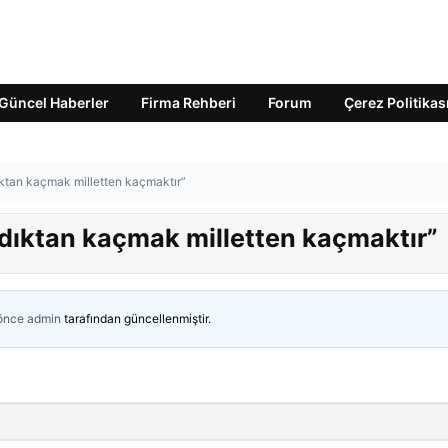
Güncel Haberler
Firma Rehberi
Forum
Çerez Politikas
ıktan kaçmak milletten kaçmaktır”
ndıktan kaçmak milletten kaçmaktır”
 önce
admin
tarafından güncellenmiştir.