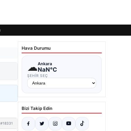
ı
Hava Durumu
☁
Ankara
NaN°C
ŞEHIR SEÇ
Bizi Takip Edin
#18331