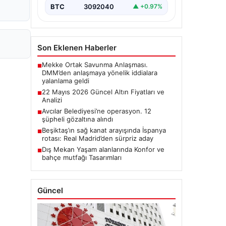
BTC
3092040
▲ +0.97%
Son Eklenen Haberler
Mekke Ortak Savunma Anlaşması.
■
DMM’den anlaşmaya yönelik iddialara
yalanlama geldi
22 Mayıs 2026 Güncel Altın Fiyatları ve
■
Analizi
Avcılar Belediyesi’ne operasyon. 12
■
şüpheli gözaltına alındı
Beşiktaş’ın sağ kanat arayışında İspanya
■
rotası: Real Madrid’den sürpriz aday
Dış Mekan Yaşam alanlarında Konfor ve
■
bahçe mutfağı Tasarımları
Güncel