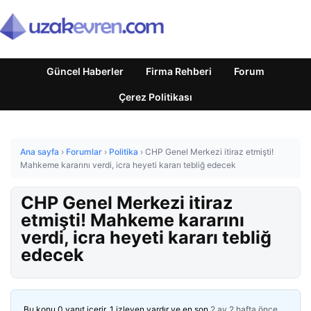
Güncel Haberler
Firma Rehberi
Forum
Çerez Politikası
Ana sayfa
›
Forumlar
›
Politika
›
CHP Genel Merkezi itiraz etmişti!
Mahkeme kararını verdi, icra heyeti kararı tebliğ edecek
CHP Genel Merkezi itiraz
etmişti! Mahkeme kararını
verdi, icra heyeti kararı tebliğ
edecek
Bu konu 0 yanıt içerir, 1 izleyen vardır ve en son
2 ay 2 hafta önce