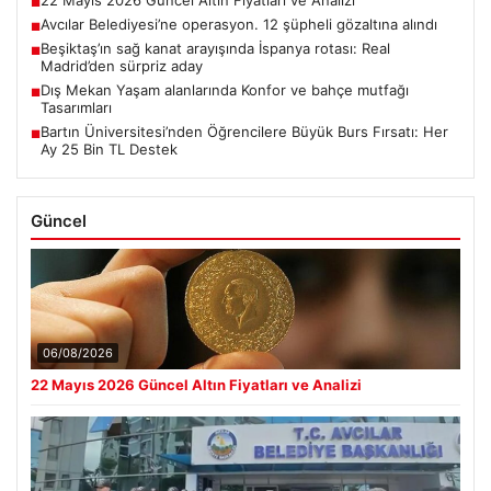
22 Mayıs 2026 Güncel Altın Fiyatları ve Analizi
■
Avcılar Belediyesi’ne operasyon. 12 şüpheli gözaltına alındı
■
Beşiktaş’ın sağ kanat arayışında İspanya rotası: Real
■
Madrid’den sürpriz aday
Dış Mekan Yaşam alanlarında Konfor ve bahçe mutfağı
■
Tasarımları
Bartın Üniversitesi’nden Öğrencilere Büyük Burs Fırsatı: Her
■
Ay 25 Bin TL Destek
Güncel
06/08/2026
22 Mayıs 2026 Güncel Altın Fiyatları ve Analizi