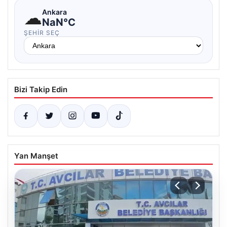
☁
Ankara
NaN°C
ŞEHIR SEÇ
Bizi Takip Edin
Yan Manşet