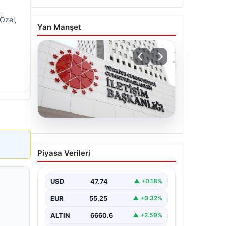
 Özel,
Yan Manşet
07.08.2026
Mekke Ortak Savunma
Piyasa Verileri
Anlaşması. DMM’den
anlaşmaya yönelik
iddialara yalanlama geldi
USD
47.74
▲ +0.18%
EUR
55.25
▲ +0.32%
ALTIN
6660.6
▲ +2.59%