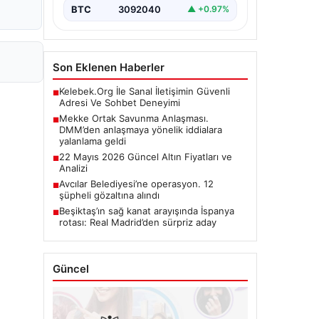
BTC
3092040
▲ +0.97%
Son Eklenen Haberler
Kelebek.Org İle Sanal İletişimin Güvenli
■
Adresi Ve Sohbet Deneyimi
Mekke Ortak Savunma Anlaşması.
■
DMM’den anlaşmaya yönelik iddialara
yalanlama geldi
22 Mayıs 2026 Güncel Altın Fiyatları ve
■
Analizi
Avcılar Belediyesi’ne operasyon. 12
■
şüpheli gözaltına alındı
Beşiktaş’ın sağ kanat arayışında İspanya
■
rotası: Real Madrid’den sürpriz aday
Güncel