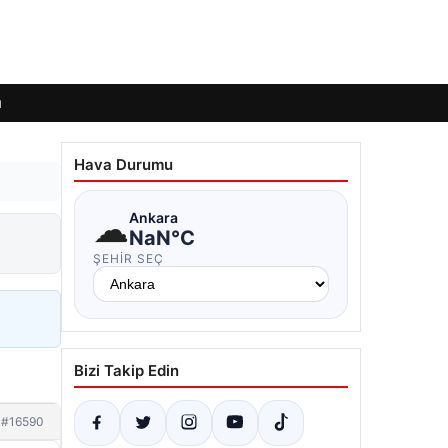
ı
Hava Durumu
☁
Ankara
NaN°C
ŞEHIR SEÇ
Bizi Takip Edin
#16590