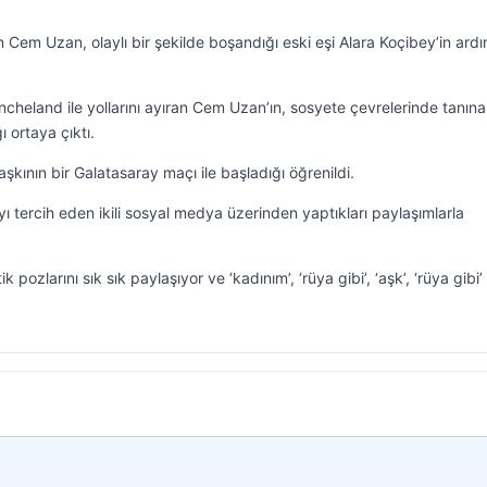
em Uzan, olaylı bir şekilde boşandığı eski eşi Alara Koçibey’in ard
ncheland ile yollarını ayıran Cem Uzan’ın, sosyete çevrelerinde tanın
 ortaya çıktı.
ının bir Galatasaray maçı ile başladığı öğrenildi.
yı tercih eden ikili sosyal medya üzerinden yaptıkları paylaşımlarla
pozlarını sık sık paylaşıyor ve ‘kadınım’, ‘rüya gibi’, ‘aşk’, ‘rüya gibi’