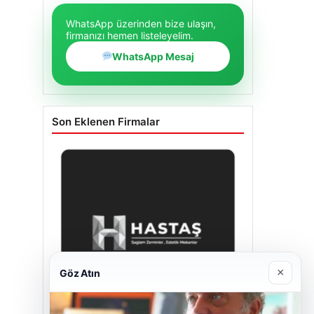
WhatsApp üzerinden bize ulaşın,
firmanızı hemen listeleyelim.
WhatsApp Mesaj
Son Eklenen Firmalar
×
Göz Atın