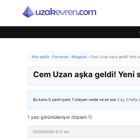
Ana sayfa
›
Forumlar
›
Magazin
›
Cem Uzan aşka geldi! Yeni sev
Cem Uzan aşka geldi! Yeni se
Bu konu 0 yanıt içerir, 1 izleyen vardır ve en son
2 ay 2 hafta
1 yazı görüntüleniyor (toplam 1)
23/05/2026: 9:13 am