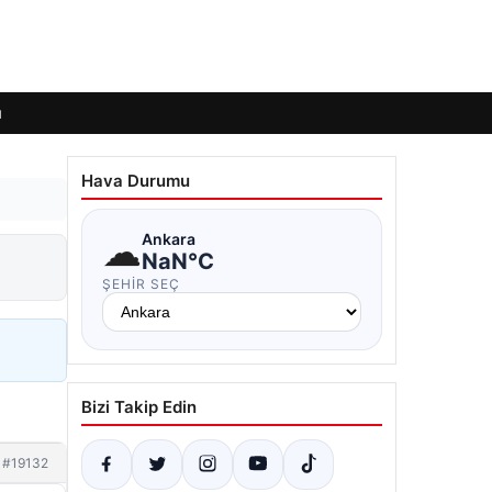
ı
Hava Durumu
☁
Ankara
NaN°C
ŞEHIR SEÇ
Bizi Takip Edin
#19132