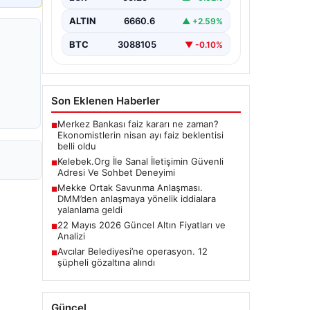
ALTIN
6660.6
▲ +2.59%
BTC
3088105
▼ -0.10%
Son Eklenen Haberler
Merkez Bankası faiz kararı ne zaman?
■
Ekonomistlerin nisan ayı faiz beklentisi
belli oldu
Kelebek.Org İle Sanal İletişimin Güvenli
■
Adresi Ve Sohbet Deneyimi
Mekke Ortak Savunma Anlaşması.
■
DMM’den anlaşmaya yönelik iddialara
yalanlama geldi
22 Mayıs 2026 Güncel Altın Fiyatları ve
■
Analizi
Avcılar Belediyesi’ne operasyon. 12
■
şüpheli gözaltına alındı
Güncel