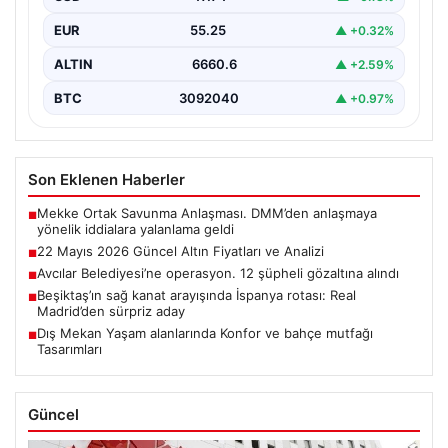
en…
EUR
55.25
▲ +0.32%
ALTIN
6660.6
▲ +2.59%
BTC
3092040
▲ +0.97%
Son Eklenen Haberler
Mekke Ortak Savunma Anlaşması. DMM’den anlaşmaya
■
yönelik iddialara yalanlama geldi
22 Mayıs 2026 Güncel Altın Fiyatları ve Analizi
■
Avcılar Belediyesi’ne operasyon. 12 şüpheli gözaltına alındı
■
Beşiktaş’ın sağ kanat arayışında İspanya rotası: Real
■
Madrid’den sürpriz aday
Dış Mekan Yaşam alanlarında Konfor ve bahçe mutfağı
■
Tasarımları
Güncel