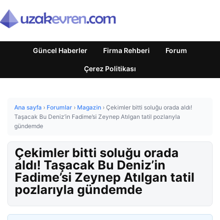
Güncel Haberler
Firma Rehberi
Forum
Çerez Politikası
Ana sayfa
›
Forumlar
›
Magazin
›
Çekimler bitti soluğu orada aldı!
Taşacak Bu Deniz’in Fadime’si Zeynep Atılgan tatil pozlarıyla
gündemde
Çekimler bitti soluğu orada
aldı! Taşacak Bu Deniz’in
Fadime’si Zeynep Atılgan tatil
pozlarıyla gündemde