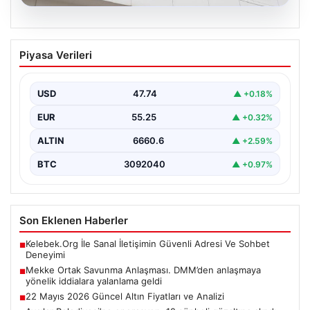
07.08.2026
Mekke Ortak Savunma Anlaşması.
Piyasa Verileri
DMM’den anlaşmaya yönelik iddialara
yalanlama geldi
USD
47.74
▲ +0.18%
EUR
55.25
▲ +0.32%
ALTIN
6660.6
▲ +2.59%
BTC
3092040
▲ +0.97%
Son Eklenen Haberler
Kelebek.Org İle Sanal İletişimin Güvenli Adresi Ve Sohbet
■
Deneyimi
Mekke Ortak Savunma Anlaşması. DMM’den anlaşmaya
■
yönelik iddialara yalanlama geldi
22 Mayıs 2026 Güncel Altın Fiyatları ve Analizi
■