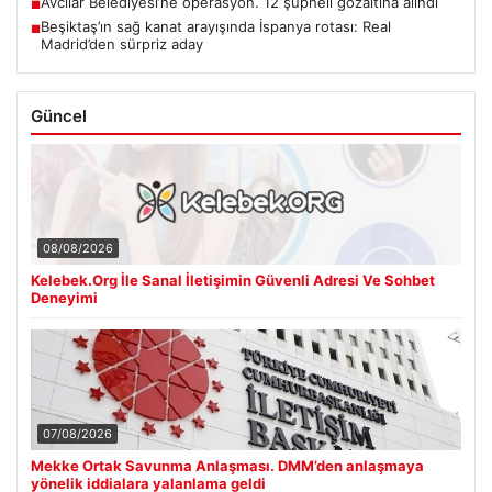
Avcılar Belediyesi’ne operasyon. 12 şüpheli gözaltına alındı
■
Beşiktaş’ın sağ kanat arayışında İspanya rotası: Real
■
Madrid’den sürpriz aday
Güncel
08/08/2026
Kelebek.Org İle Sanal İletişimin Güvenli Adresi Ve Sohbet
Deneyimi
07/08/2026
Mekke Ortak Savunma Anlaşması. DMM’den anlaşmaya
yönelik iddialara yalanlama geldi