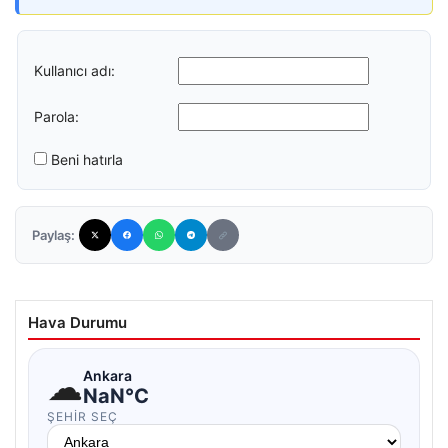
Kullanıcı adı:
Parola:
Beni hatırla
Paylaş:
Hava Durumu
☁
Ankara
NaN°C
ŞEHIR SEÇ