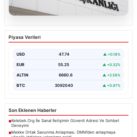
07.08.2026
Mekke Ortak Savunma Anlaşması.
Piyasa Verileri
DMM’den anlaşmaya yönelik iddialara
yalanlama geldi
USD
47.74
▲ +0.18%
EUR
55.25
▲ +0.32%
ALTIN
6660.6
▲ +2.59%
BTC
3092040
▲ +0.97%
Son Eklenen Haberler
Kelebek.Org İle Sanal İletişimin Güvenli Adresi Ve Sohbet
■
Deneyimi
Mekke Ortak Savunma Anlaşması. DMM’den anlaşmaya
■