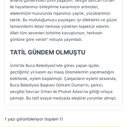
anlamlı günlerinden birini yaşadım. Sevgili Sevcan Orhan
ile hayatlarımızı birleştirme kararımızın ardından,
ailelerimizin huzurunda nişanımızı yaptık, yüzüklerimizi
taktık. Bu mutluluğumuzu paylaşan, iyi dileklerini ve güzel
temennilerini ileten herkese yürekten teşekkür ederim.
Allah tüm sevenleri birbirine kavuştursun, herkesin
gönlüne göre versin” notuyla yayımladı.
TATİL GÜNDEM OLMUŞTU
İzmir’de Buca Belediyesi’nde görev yapan işçiler,
geçtiğimiz yıl kasım ayı maaş ödemelerinin yapılmadığını
belirterek, eylem başlatmıştı. Çalışanların eylemi sırasında,
Buca Belediyesi Başkanı Görkem Duman’ın, şarkıcı
sevgilisi Sevcan Orhan ile Phuket Adası’na gittiği ortaya
çıkmıştı. Bu tatil sosyal medyada eleştirel yorumlar almıştı.
1 yazı görüntüleniyor (toplam 1)