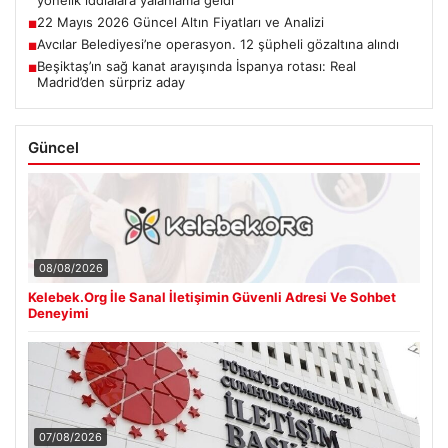
yönelik iddialara yalanlama geldi
22 Mayıs 2026 Güncel Altın Fiyatları ve Analizi
■
Avcılar Belediyesi’ne operasyon. 12 şüpheli gözaltına alındı
■
Beşiktaş’ın sağ kanat arayışında İspanya rotası: Real
■
Madrid’den sürpriz aday
Güncel
08/08/2026
Kelebek.Org İle Sanal İletişimin Güvenli Adresi Ve Sohbet
Deneyimi
07/08/2026