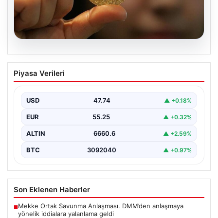
06.08.2026
22 Mayıs 2026 Güncel Altın Fiyatları ve
Piyasa Verileri
Analizi
24 Mayıs 2026 tarihine yaklaşırken, altın fiyatlarındaki
hareketlilik yatırımcıların ve ilgili piyasa uzmanlarının
USD
47.74
▲ +0.18%
en…
EUR
55.25
▲ +0.32%
ALTIN
6660.6
▲ +2.59%
BTC
3092040
▲ +0.97%
Son Eklenen Haberler
Mekke Ortak Savunma Anlaşması. DMM’den anlaşmaya
■
yönelik iddialara yalanlama geldi