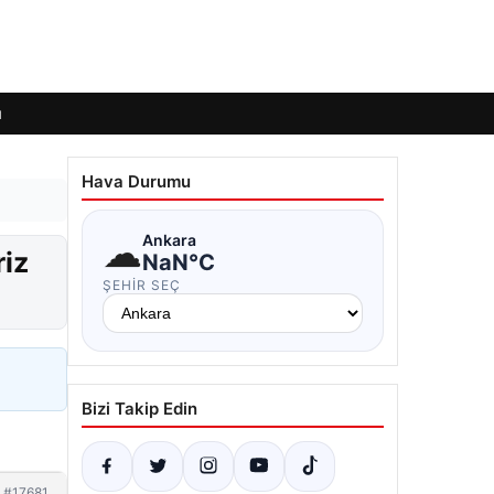
ı
Hava Durumu
☁
Ankara
riz
NaN°C
ŞEHIR SEÇ
Bizi Takip Edin
#17681