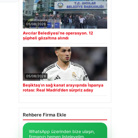
05/08/2026
Avcılar Belediyesi’ne operasyon. 12
şüpheli gözaltına alındı
05/08/2026
Beşiktaş’ın sağ kanat arayışında İspanya
rotası: Real Madrid’den sürpriz aday
Rehbere Firma Ekle
WhatsApp üzerinden bize ulaşın,
firmanızı hemen listeleyelim.
WhatsApp Mesaj