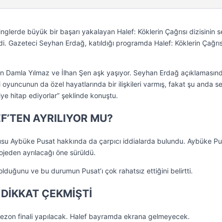
glerde büyük bir başarı yakalayan Halef: Köklerin Çağrısı dizisinin s
di. Gazeteci Seyhan Erdağ, katıldığı programda Halef: Köklerin Çağrıs
iran Damla Yılmaz ve İlhan Şen aşk yaşıyor. Seyhan Erdağ açıklamasın
i oyuncunun da özel hayatlarında bir ilişkileri varmış, fakat şu anda se
diye hitap ediyorlar” şeklinde konuştu.
F’TEN AYRILIYOR MU?
usu Aybüke Pusat hakkında da çarpıcı iddialarda bulundu. Aybüke Pu
jeden ayrılacağı öne sürüldü.
olduğunu ve bu durumun Pusat’ı çok rahatsız ettiğini belirtti.
 DİKKAT ÇEKMİŞTİ
ezon finali yapılacak. Halef bayramda ekrana gelmeyecek.