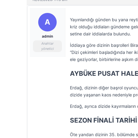
Yayınlandığı günden bu yana reytin
A
kriz olduğu iddiaları gündeme gel
setine dair iddialarda bulundu.
admin
Anahtar
İddiaya göre dizinin başrolleri B
yönetici
“Dizi çekimleri başladığında her ik
ele geziyorlar, birbirlerine aşkım 
AYBÜKE PUSAT HALE
Erdağ, dizinin diğer başrol oyunc
dizide yaşanan kaos nedeniyle pro
Erdağ, ayrıca dizide kayırmaların 
SEZON FİNALİ TARİHİ
Öte yandan dizinin 35. bölümde s