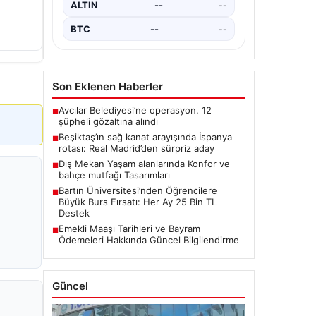
BTC
--
--
Son Eklenen Haberler
Avcılar Belediyesi’ne operasyon. 12
■
şüpheli gözaltına alındı
Beşiktaş’ın sağ kanat arayışında İspanya
■
rotası: Real Madrid’den sürpriz aday
Dış Mekan Yaşam alanlarında Konfor ve
■
bahçe mutfağı Tasarımları
Bartın Üniversitesi’nden Öğrencilere
■
Büyük Burs Fırsatı: Her Ay 25 Bin TL
Destek
Emekli Maaşı Tarihleri ve Bayram
■
Ödemeleri Hakkında Güncel Bilgilendirme
Güncel