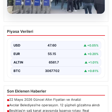
05.08.2026
Avcılar Belediyesi’ne operasyon. 12
Piyasa Verileri
şüpheli gözaltına alındı
USD
47.60
▲ +0.05%
EUR
55.15
▲ +0.20%
ALTIN
6561.7
▲ +1.01%
BTC
3067702
▲ +0.61%
Son Eklenen Haberler
22 Mayıs 2026 Güncel Altın Fiyatları ve Analizi
■
Avcılar Belediyesi’ne operasyon. 12 şüpheli gözaltına alındı
■
Beşiktaş’ın sağ kanat arayışında İspanya rotası: Real
■