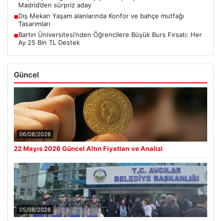
Madrid’den sürpriz aday
Dış Mekan Yaşam alanlarında Konfor ve bahçe mutfağı
■
Tasarımları
Bartın Üniversitesi’nden Öğrencilere Büyük Burs Fırsatı: Her
■
Ay 25 Bin TL Destek
Güncel
06/08/2026
22 Mayıs 2026 Güncel Altın Fiyatları ve Analizi
05/08/2026