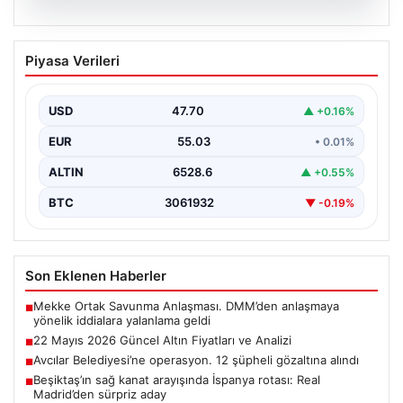
06.08.2026
22 Mayıs 2026 Güncel Altın Fiyatları ve
Piyasa Verileri
Analizi
24 Mayıs 2026 tarihine yaklaşırken, altın fiyatlarındaki
hareketlilik yatırımcıların ve ilgili piyasa uzmanlarının
USD
47.70
▲ +0.16%
en…
EUR
55.03
• 0.01%
ALTIN
6528.6
▲ +0.55%
BTC
3061932
▼ -0.19%
Son Eklenen Haberler
Mekke Ortak Savunma Anlaşması. DMM’den anlaşmaya
■
yönelik iddialara yalanlama geldi
22 Mayıs 2026 Güncel Altın Fiyatları ve Analizi
■
Avcılar Belediyesi’ne operasyon. 12 şüpheli gözaltına alındı
■
Beşiktaş’ın sağ kanat arayışında İspanya rotası: Real
■
Madrid’den sürpriz aday