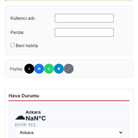
Kullanıcı adı:
Parola:
Beni hatırla
Paylaş:
Hava Durumu
☁
Ankara
NaN°C
ŞEHIR SEÇ