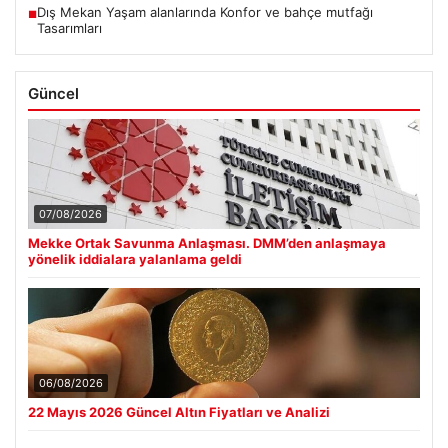
Dış Mekan Yaşam alanlarında Konfor ve bahçe mutfağı
■
Tasarımları
Güncel
07/08/2026
Mekke Ortak Savunma Anlaşması. DMM’den anlaşmaya
yönelik iddialara yalanlama geldi
06/08/2026
22 Mayıs 2026 Güncel Altın Fiyatları ve Analizi