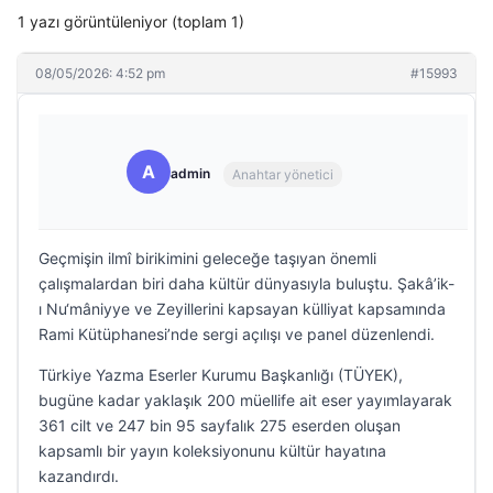
1 yazı görüntüleniyor (toplam 1)
08/05/2026: 4:52 pm
#15993
A
admin
Anahtar yönetici
Geçmişin ilmî birikimini geleceğe taşıyan önemli
çalışmalardan biri daha kültür dünyasıyla buluştu. Şakâ’ik-
ı Nu‘mâniyye ve Zeyillerini kapsayan külliyat kapsamında
Rami Kütüphanesi’nde sergi açılışı ve panel düzenlendi.
Türkiye Yazma Eserler Kurumu Başkanlığı (TÜYEK),
bugüne kadar yaklaşık 200 müellife ait eser yayımlayarak
361 cilt ve 247 bin 95 sayfalık 275 eserden oluşan
kapsamlı bir yayın koleksiyonunu kültür hayatına
kazandırdı.