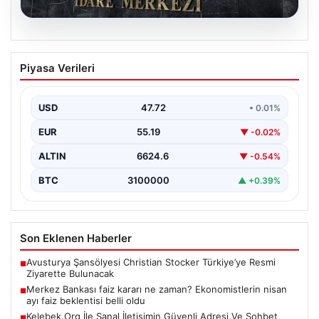
08.08.2026
Merkez Bankası faiz kararı ne zaman?
Piyasa Verileri
Ekonomistlerin nisan ayı faiz beklentisi
belli oldu
USD
47.72
• 0.01%
EUR
55.19
▼ -0.02%
ALTIN
6624.6
▼ -0.54%
BTC
3100000
▲ +0.39%
Son Eklenen Haberler
Avusturya Şansölyesi Christian Stocker Türkiye’ye Resmi
■
Ziyarette Bulunacak
Merkez Bankası faiz kararı ne zaman? Ekonomistlerin nisan
■
ayı faiz beklentisi belli oldu
Kelebek.Org İle Sanal İletişimin Güvenli Adresi Ve Sohbet
■