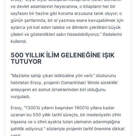
ve devlet adamlarının heyecanına, o kitapların her bir
sayfasını bir hazine gibi koruma arzusuna tanık oluyor; o
günün şartlarında, bir el yazması esere kavuşabilmek için
aylarca yol kat eden talebe ve âlimlerin çektikleri büyük
çileleri ve gösterdikleri sabrı hissedebiliyoruz.” ifadelerini
kullandı.
500 YILLIK İLİM GELENEĞİNE IŞIK
TUTUYOR
“Mazisine sahip çıkan istikbaline yön verir.” düsturunu
hatırlatan Ersoy, projenin Osmanlı’daki ‘ilimde süreklilik’
anlayışının en somut örneklerinden biri olduğunu
vurguladı.
Ersoy, “1300’lü yılların başından 1800’lü yıllara kadar
uzanan bu 500 yıllık tarihî süreçte, bir medeniyetin zihin
inşasına ve o zihni ayakta tutan ulemanın adanmışlığına
şahitlik ediyoruz.” sözleriyle projenin tarihî önemine dikkat
çekti.