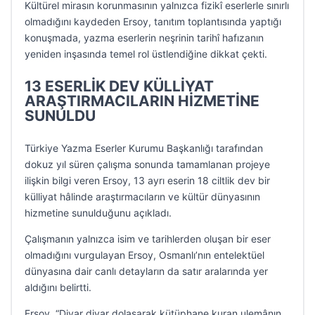
Kültürel mirasın korunmasının yalnızca fizikî eserlerle sınırlı
olmadığını kaydeden Ersoy, tanıtım toplantısında yaptığı
konuşmada, yazma eserlerin neşrinin tarihî hafızanın
yeniden inşasında temel rol üstlendiğine dikkat çekti.
13 ESERLİK DEV KÜLLİYAT
ARAŞTIRMACILARIN HİZMETİNE
SUNULDU
Türkiye Yazma Eserler Kurumu Başkanlığı tarafından
dokuz yıl süren çalışma sonunda tamamlanan projeye
ilişkin bilgi veren Ersoy, 13 ayrı eserin 18 ciltlik dev bir
külliyat hâlinde araştırmacıların ve kültür dünyasının
hizmetine sunulduğunu açıkladı.
Çalışmanın yalnızca isim ve tarihlerden oluşan bir eser
olmadığını vurgulayan Ersoy, Osmanlı’nın entelektüel
dünyasına dair canlı detayların da satır aralarında yer
aldığını belirtti.
Ersoy, “Diyar diyar dolaşarak kütüphane kuran ulemânın