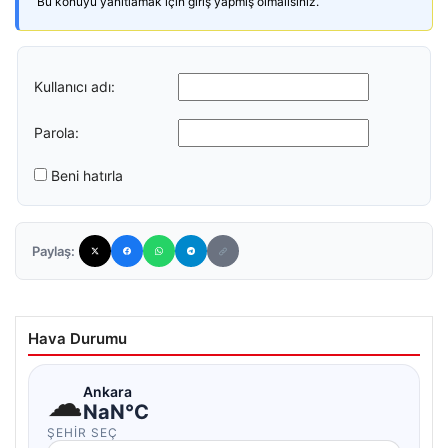
Bu konuyu yanıtlamak için giriş yapmış olmalısınız.
Kullanıcı adı:
Parola:
Beni hatırla
Paylaş:
Hava Durumu
☁
Ankara
NaN°C
ŞEHIR SEÇ