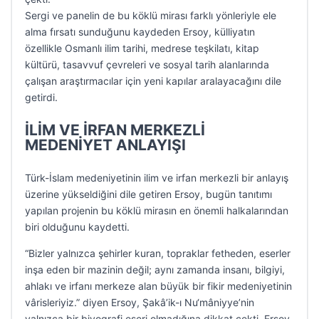
Sergi ve panelin de bu köklü mirası farklı yönleriyle ele
alma fırsatı sunduğunu kaydeden Ersoy, külliyatın
özellikle Osmanlı ilim tarihi, medrese teşkilatı, kitap
kültürü, tasavvuf çevreleri ve sosyal tarih alanlarında
çalışan araştırmacılar için yeni kapılar aralayacağını dile
getirdi.
İLİM VE İRFAN MERKEZLİ
MEDENİYET ANLAYIŞI
Türk-İslam medeniyetinin ilim ve irfan merkezli bir anlayış
üzerine yükseldiğini dile getiren Ersoy, bugün tanıtımı
yapılan projenin bu köklü mirasın en önemli halkalarından
biri olduğunu kaydetti.
“Bizler yalnızca şehirler kuran, topraklar fetheden, eserler
inşa eden bir mazinin değil; aynı zamanda insanı, bilgiyi,
ahlakı ve irfanı merkeze alan büyük bir fikir medeniyetinin
vârisleriyiz.” diyen Ersoy, Şakâ’ik-ı Nu‘mâniyye’nin
yalnızca bir biyografi eseri olmadığına dikkat çekti. Ersoy,