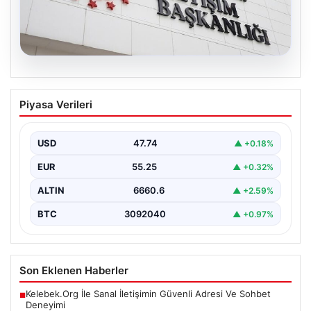
07.08.2026
Mekke Ortak Savunma Anlaşması.
Piyasa Verileri
DMM’den anlaşmaya yönelik iddialara
yalanlama geldi
USD
47.74
▲ +0.18%
EUR
55.25
▲ +0.32%
ALTIN
6660.6
▲ +2.59%
BTC
3092040
▲ +0.97%
Son Eklenen Haberler
Kelebek.Org İle Sanal İletişimin Güvenli Adresi Ve Sohbet
■
Deneyimi