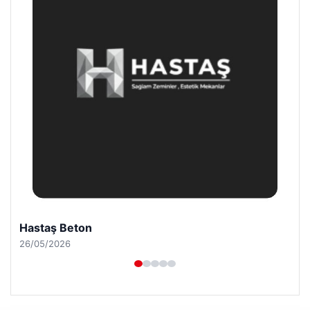
Enes Kaplan Avukatlık Bürosu
28/04/2026