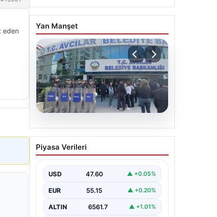
Yan Manşet
t eden
05.08.2026
Avcılar Belediyesi’ne
Piyasa Verileri
operasyon. 12 şüpheli
gözaltına alındı
USD
47.60
▲ +0.05%
EUR
55.15
▲ +0.20%
ALTIN
6561.7
▲ +1.01%