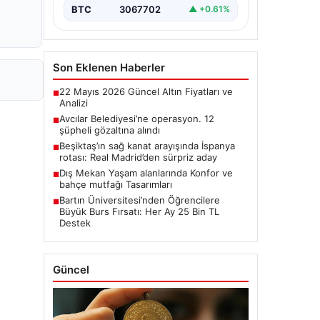
BTC
3067702
▲ +0.61%
Son Eklenen Haberler
22 Mayıs 2026 Güncel Altın Fiyatları ve
■
Analizi
Avcılar Belediyesi’ne operasyon. 12
■
şüpheli gözaltına alındı
Beşiktaş’ın sağ kanat arayışında İspanya
■
rotası: Real Madrid’den sürpriz aday
Dış Mekan Yaşam alanlarında Konfor ve
■
bahçe mutfağı Tasarımları
Bartın Üniversitesi’nden Öğrencilere
■
Büyük Burs Fırsatı: Her Ay 25 Bin TL
Destek
Güncel