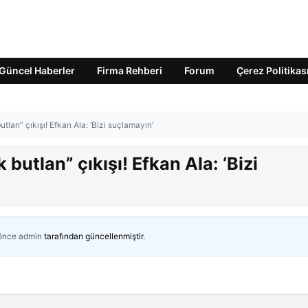
Güncel Haberler
Firma Rehberi
Forum
Çerez Politikas
tlan” çıkışı! Efkan Ala: ‘Bizi suçlamayın’
butlan” çıkışı! Efkan Ala: ‘Bizi
 önce
admin
tarafından güncellenmiştir.