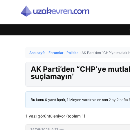
Ana sayfa
›
Forumlar
›
Politika
›
AK Parti’den “CHP’ye mutlak bu
AK Parti’den “CHP’ye mutlak 
suçlamayın’
Bu konu 0 yanıt içerir, 1 izleyen vardır ve en son
2 ay 2 hafta
1 yazı görüntüleniyor (toplam 1)
24/05/2026: 9:27 am