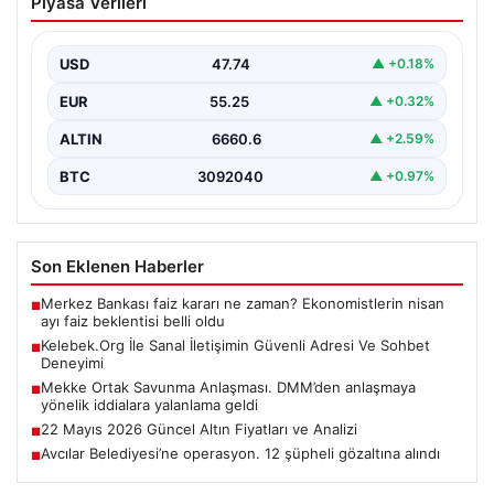
Piyasa Verileri
Adresi Ve Sohbet Deneyimi
İnternet çağında insanların kaliteli bir biçimde irtibat
kurması kritik bir değer ifade etmektedir. Halen…
USD
47.74
▲ +0.18%
EUR
55.25
▲ +0.32%
ALTIN
6660.6
▲ +2.59%
BTC
3092040
▲ +0.97%
Son Eklenen Haberler
Merkez Bankası faiz kararı ne zaman? Ekonomistlerin nisan
■
ayı faiz beklentisi belli oldu
Kelebek.Org İle Sanal İletişimin Güvenli Adresi Ve Sohbet
■
Deneyimi
Mekke Ortak Savunma Anlaşması. DMM’den anlaşmaya
■
yönelik iddialara yalanlama geldi
22 Mayıs 2026 Güncel Altın Fiyatları ve Analizi
■
Avcılar Belediyesi’ne operasyon. 12 şüpheli gözaltına alındı
■