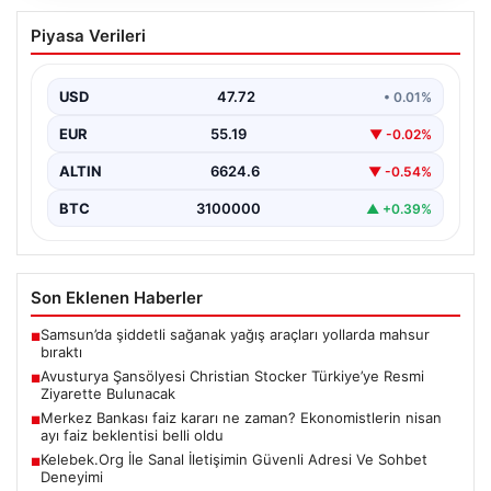
Avusturya Şansölyesi Christian
Piyasa Verileri
Stocker Türkiye’ye Resmi Ziyarette
Bulunacak
USD
47.72
• 0.01%
Türkiye ile Avusturya arasındaki diplomatik ilişkiler hız
kesmeden sürerken, iki ülke liderleri arasındaki
EUR
55.19
▼ -0.02%
görüşmelerin…
ALTIN
6624.6
▼ -0.54%
BTC
3100000
▲ +0.39%
Son Eklenen Haberler
Samsun’da şiddetli sağanak yağış araçları yollarda mahsur
■
bıraktı
Avusturya Şansölyesi Christian Stocker Türkiye’ye Resmi
■
Ziyarette Bulunacak
Merkez Bankası faiz kararı ne zaman? Ekonomistlerin nisan
■
ayı faiz beklentisi belli oldu
Kelebek.Org İle Sanal İletişimin Güvenli Adresi Ve Sohbet
■
Deneyimi