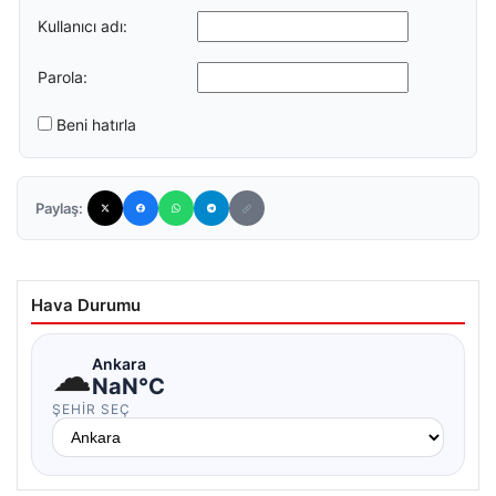
Kullanıcı adı:
Parola:
Beni hatırla
Paylaş:
Hava Durumu
☁
Ankara
NaN°C
ŞEHIR SEÇ