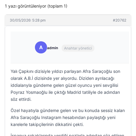
1 yazı görüntüleniyor (toplam 1)
30/05/2026: 5:28 pm
#20762
A
admin
Anahtar yönetici
Yalı Çapkını dizisiyle yıldızı parlayan Afra Saraçoğlu son
olarak A.B.İ dizisinde yer alıyordu. Diziden ayrılacağı
iddialarıyla gündeme gelen güzel oyuncu yeni sevgilisi
Poyraz Yosmaoğlu ile çıktığı Madrid tatiliyle de adından
söz ettirdi.
Özel hayatıyla gündeme gelen ve bu konuda sessiz kalan
Afra Saraçoğlu Instagram hesabından paylaştığı yeni
karelerle takipçilerinin dikkatini çekti.
İspanya sokaklarında verdiği pozlarla adından söz ettiren