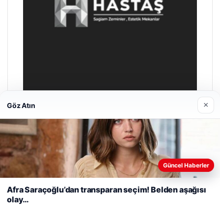
×
Göz Atın
Enes Kaplan Avukatlık Bürosu
28/04/2026
Web sitemizi nasıl kullandığınızı daha iyi anlayabilmek,
Güncel Haberler
deneyiminizi kişiselleştirmek ve geliştirmek amacıyla çerezler
kullanıyoruz.
Çerez Politikamız
Afra Saraçoğlu’dan transparan seçim! Belden aşağısı
olay…
Reddet
Kabul Et
© 2026 Uzak Evren – Güncel Haberler