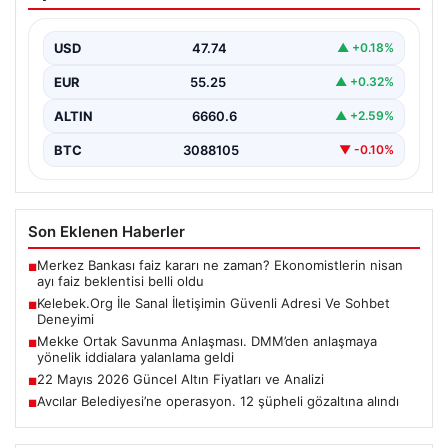
Adresi Ve Sohbet Deneyimi
İnternet çağında insanların kaliteli bir biçimde irtibat
kurması kritik bir değer ifade etmektedir. Halen…
USD
47.74
▲ +0.18%
EUR
55.25
▲ +0.32%
ALTIN
6660.6
▲ +2.59%
BTC
3088105
▼ -0.10%
Son Eklenen Haberler
Merkez Bankası faiz kararı ne zaman? Ekonomistlerin nisan
■
ayı faiz beklentisi belli oldu
Kelebek.Org İle Sanal İletişimin Güvenli Adresi Ve Sohbet
■
Deneyimi
Mekke Ortak Savunma Anlaşması. DMM’den anlaşmaya
■
yönelik iddialara yalanlama geldi
22 Mayıs 2026 Güncel Altın Fiyatları ve Analizi
■
Avcılar Belediyesi’ne operasyon. 12 şüpheli gözaltına alındı
■