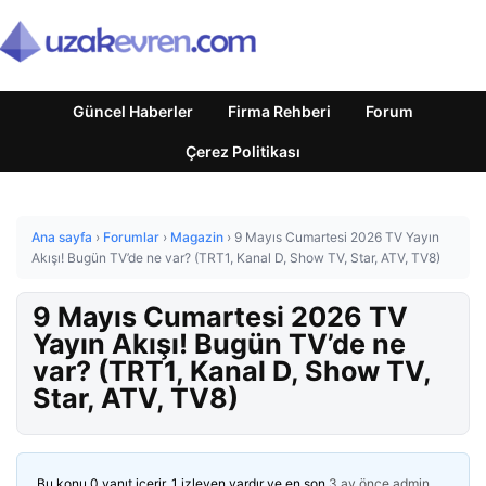
Güncel Haberler
Firma Rehberi
Forum
Çerez Politikası
Ana sayfa
›
Forumlar
›
Magazin
›
9 Mayıs Cumartesi 2026 TV Yayın
Akışı! Bugün TV’de ne var? (TRT1, Kanal D, Show TV, Star, ATV, TV8)
9 Mayıs Cumartesi 2026 TV
Yayın Akışı! Bugün TV’de ne
var? (TRT1, Kanal D, Show TV,
Star, ATV, TV8)
Bu konu 0 yanıt içerir, 1 izleyen vardır ve en son
3 ay önce
admin