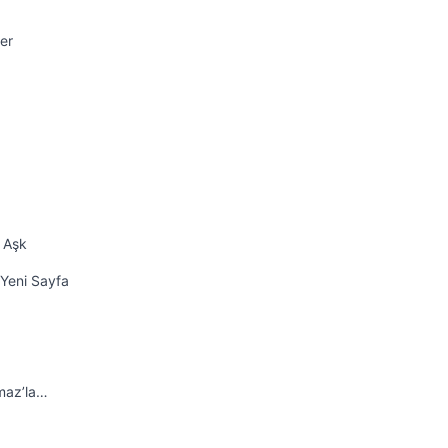
er
k Aşk
 Yeni Sayfa
maz’la…