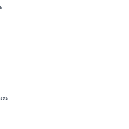
ek
a
k
atta