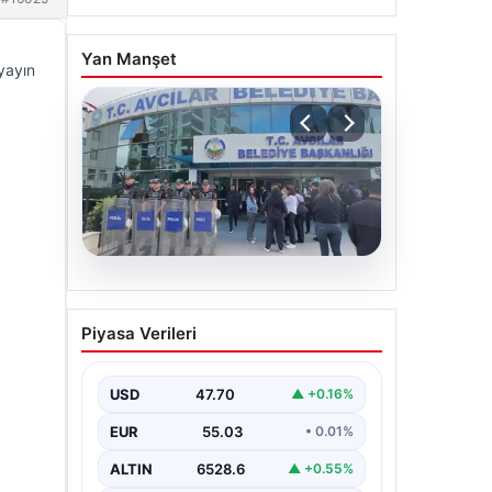
Yan Manşet
yayın
05.08.2026
Avcılar Belediyesi’ne
Piyasa Verileri
operasyon. 12 şüpheli
gözaltına alındı
USD
47.70
▲ +0.16%
EUR
55.03
• 0.01%
ALTIN
6528.6
▲ +0.55%