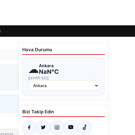
ı
Hava Durumu
☁
Ankara
NaN°C
ŞEHIR SEÇ
Bizi Takip Edin
#16025