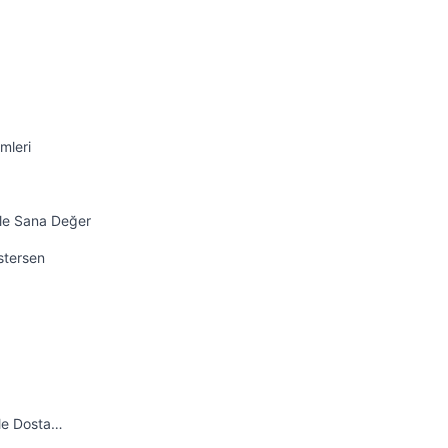
mleri
ile Sana Değer
İstersen
ile Dosta…