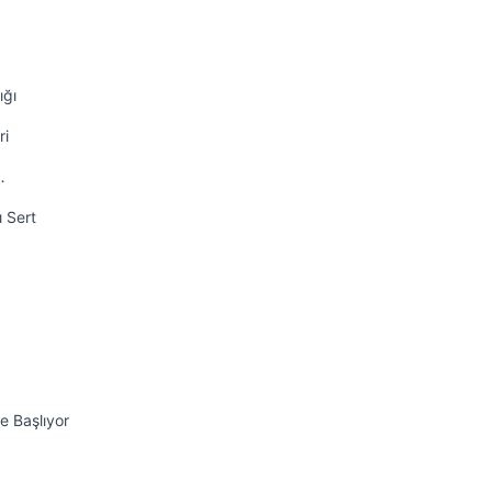
ığı
ri
…
ı Sert
e Başlıyor