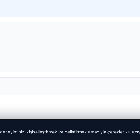
 deneyiminizi kişiselleştirmek ve geliştirmek amacıyla çerezler kullan
lemagrup.com.tr