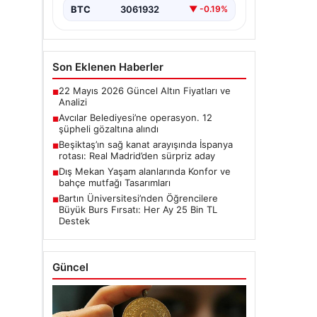
BTC
3061932
▼ -0.19%
Son Eklenen Haberler
22 Mayıs 2026 Güncel Altın Fiyatları ve
■
Analizi
Avcılar Belediyesi’ne operasyon. 12
■
şüpheli gözaltına alındı
Beşiktaş’ın sağ kanat arayışında İspanya
■
rotası: Real Madrid’den sürpriz aday
Dış Mekan Yaşam alanlarında Konfor ve
■
bahçe mutfağı Tasarımları
Bartın Üniversitesi’nden Öğrencilere
■
Büyük Burs Fırsatı: Her Ay 25 Bin TL
Destek
Güncel