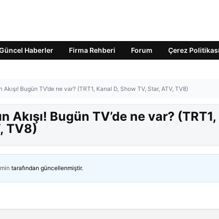
Güncel Haberler
Firma Rehberi
Forum
Çerez Politikas
Akışı! Bugün TV’de ne var? (TRT1, Kanal D, Show TV, Star, ATV, TV8)
 Akışı! Bugün TV’de ne var? (TRT1,
, TV8)
min
tarafından güncellenmiştir.