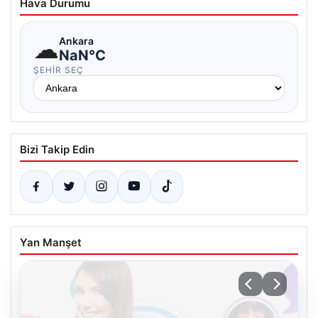
Hava Durumu
☁
Ankara
NaN°C
ŞEHIR SEÇ
Bizi Takip Edin
Yan Manşet