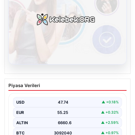
08.08.2026
Kelebek.Org İle Sanal İletişimin Güvenli
Piyasa Verileri
Adresi Ve Sohbet Deneyimi
İnternet çağında insanların kaliteli bir biçimde irtibat
kurması kritik bir değer ifade etmektedir. Halen…
USD
47.74
▲ +0.18%
EUR
55.25
▲ +0.32%
ALTIN
6660.6
▲ +2.59%
BTC
3092040
▲ +0.97%