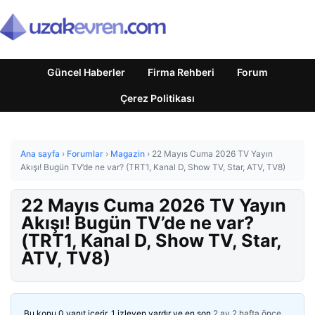
Güncel Haberler
Firma Rehberi
Forum
Çerez Politikası
Ana sayfa
›
Forumlar
›
Magazin
›
22 Mayıs Cuma 2026 TV Yayın
Akışı! Bugün TV’de ne var? (TRT1, Kanal D, Show TV, Star, ATV, TV8)
22 Mayıs Cuma 2026 TV Yayın
Akışı! Bugün TV’de ne var?
(TRT1, Kanal D, Show TV, Star,
ATV, TV8)
Bu konu 0 yanıt içerir, 1 izleyen vardır ve en son
2 ay 2 hafta önce