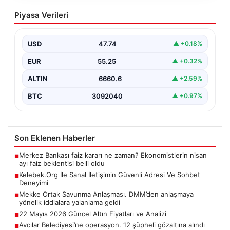
Kelebek.Org İle Sanal İletişimin Güvenli
Piyasa Verileri
Adresi Ve Sohbet Deneyimi
İnternet çağında insanların kaliteli bir biçimde irtibat
kurması kritik bir değer ifade etmektedir. Halen…
USD
47.74
▲ +0.18%
EUR
55.25
▲ +0.32%
ALTIN
6660.6
▲ +2.59%
BTC
3092040
▲ +0.97%
Son Eklenen Haberler
Merkez Bankası faiz kararı ne zaman? Ekonomistlerin nisan
■
ayı faiz beklentisi belli oldu
Kelebek.Org İle Sanal İletişimin Güvenli Adresi Ve Sohbet
■
Deneyimi
Mekke Ortak Savunma Anlaşması. DMM’den anlaşmaya
■
yönelik iddialara yalanlama geldi
22 Mayıs 2026 Güncel Altın Fiyatları ve Analizi
■
Avcılar Belediyesi’ne operasyon. 12 şüpheli gözaltına alındı
■