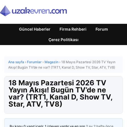
Güncel Haberler
Firma Rehberi
Forum
Çerez Politikası
Ana sayfa
›
Forumlar
›
Magazin
›
18 Mayıs Pazartesi 2026 TV Yayın
Akışı! Bugün TV’de ne var? (TRT1, Kanal D, Show TV, Star, ATV, TV8)
18 Mayıs Pazartesi 2026 TV
Yayın Akışı! Bugün TV’de ne
var? (TRT1, Kanal D, Show TV,
Star, ATV, TV8)
Bu konu 0 yanıt içerir, 1 izleyen vardır ve en son
2 ay 2 hafta önce