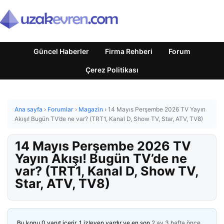
Güncel Haberler
Firma Rehberi
Forum
Çerez Politikası
Ana sayfa
›
Forumlar
›
Magazin
›
14 Mayıs Perşembe 2026 TV Yayın
Akışı! Bugün TV’de ne var? (TRT1, Kanal D, Show TV, Star, ATV, TV8)
14 Mayıs Perşembe 2026 TV
Yayın Akışı! Bugün TV’de ne
var? (TRT1, Kanal D, Show TV,
Star, ATV, TV8)
Bu konu 0 yanıt içerir, 1 izleyen vardır ve en son
2 ay 3 hafta önce