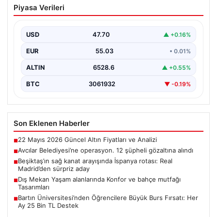
Piyasa Verileri
şüpheli gözaltına alındı
USD
47.70
▲ +0.16%
EUR
55.03
• 0.01%
ALTIN
6528.6
▲ +0.55%
BTC
3061932
▼ -0.19%
Son Eklenen Haberler
22 Mayıs 2026 Güncel Altın Fiyatları ve Analizi
■
Avcılar Belediyesi’ne operasyon. 12 şüpheli gözaltına alındı
■
Beşiktaş’ın sağ kanat arayışında İspanya rotası: Real
■
Madrid’den sürpriz aday
Dış Mekan Yaşam alanlarında Konfor ve bahçe mutfağı
■
Tasarımları
Bartın Üniversitesi’nden Öğrencilere Büyük Burs Fırsatı: Her
■
Ay 25 Bin TL Destek