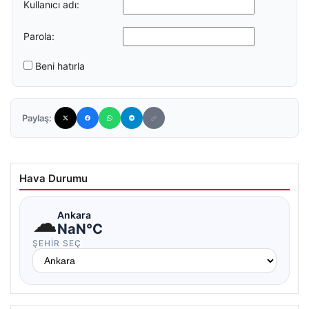
Kullanıcı adı:
Parola:
Beni hatırla
Paylaş:
Hava Durumu
☁
Ankara
NaN°C
ŞEHIR SEÇ