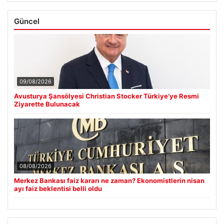
Güncel
09/08/2026
Avusturya Şansölyesi Christian Stocker Türkiye’ye Resmi
Ziyarette Bulunacak
08/08/2026
Merkez Bankası faiz kararı ne zaman? Ekonomistlerin nisan
ayı faiz beklentisi belli oldu