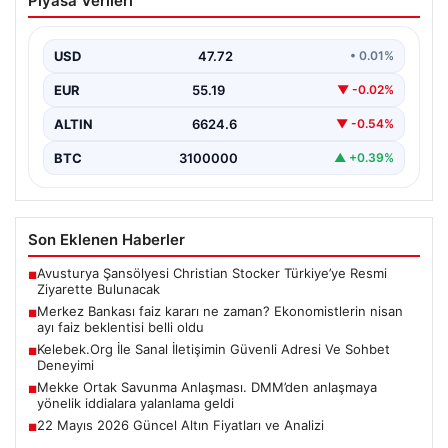
Piyasa Verileri
Adresi Ve Sohbet Deneyimi
İnternet çağında insanların kaliteli bir biçimde irtibat
kurması kritik bir değer ifade etmektedir. Halen…
USD
47.72
• 0.01%
EUR
55.19
▼ -0.02%
ALTIN
6624.6
▼ -0.54%
BTC
3100000
▲ +0.39%
Son Eklenen Haberler
Avusturya Şansölyesi Christian Stocker Türkiye’ye Resmi
■
Ziyarette Bulunacak
Merkez Bankası faiz kararı ne zaman? Ekonomistlerin nisan
■
ayı faiz beklentisi belli oldu
Kelebek.Org İle Sanal İletişimin Güvenli Adresi Ve Sohbet
■
Deneyimi
Mekke Ortak Savunma Anlaşması. DMM’den anlaşmaya
■
yönelik iddialara yalanlama geldi
22 Mayıs 2026 Güncel Altın Fiyatları ve Analizi
■