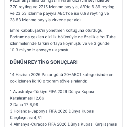
Pazar akşamına damgasını vuran dizi tüm seyircilerde
7.70 reyting ve 27.15 izlenme payıyla, AB’de 6.39 reyting
ve 23.53 izlenme payıyla ABC1’de ise 6.98 reyting ve
23.83 izlenme payıyla zirvede yer aldı.
Emre Kabakuşak’ın yönetmen koltuğuna oturduğu,
Bodrum’da çekilen dizi ilk bölümüyle de özellikle YouTube
izlenmelerinde farkını ortaya koymuştu ve ve 3 günde
10,3 milyon izlenmeye ulaşmıştı.
DÜNÜN REYTİNG SONUÇLARI
14 Haziran 2026 Pazar günü 20+ABC1 kategorisinde en
çok izlenen ilk 10 program şöyle sıralandı:
1 Avustralya-Türkiye FIFA 2026 Dünya Kupası
Karşılaşması 12,66
2 Daha 17 6,98
3 Hollanda-Japonya FIFA 2026 Dünya Kupası
Karşılaşması 4,51
4 Almanya-Curaçao FIFA 2026 Dünya Kupası Karşılaşması