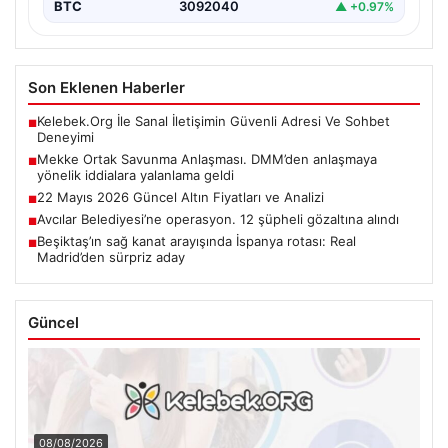
BTC
3092040
▲ +0.97%
Son Eklenen Haberler
Kelebek.Org İle Sanal İletişimin Güvenli Adresi Ve Sohbet
■
Deneyimi
Mekke Ortak Savunma Anlaşması. DMM’den anlaşmaya
■
yönelik iddialara yalanlama geldi
22 Mayıs 2026 Güncel Altın Fiyatları ve Analizi
■
Avcılar Belediyesi’ne operasyon. 12 şüpheli gözaltına alındı
■
Beşiktaş’ın sağ kanat arayışında İspanya rotası: Real
■
Madrid’den sürpriz aday
Güncel
08/08/2026