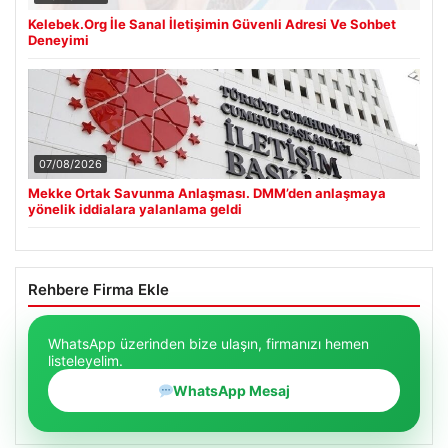
Kelebek.Org İle Sanal İletişimin Güvenli Adresi Ve Sohbet
Deneyimi
07/08/2026
Mekke Ortak Savunma Anlaşması. DMM’den anlaşmaya
yönelik iddialara yalanlama geldi
Rehbere Firma Ekle
WhatsApp üzerinden bize ulaşın, firmanızı hemen
listeleyelim.
WhatsApp Mesaj