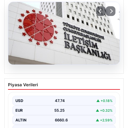
07.08.2026
Mekke Ortak Savunma Anlaşması.
Piyasa Verileri
DMM’den anlaşmaya yönelik iddialara
yalanlama geldi
USD
47.74
▲ +0.18%
EUR
55.25
▲ +0.32%
ALTIN
6660.6
▲ +2.59%