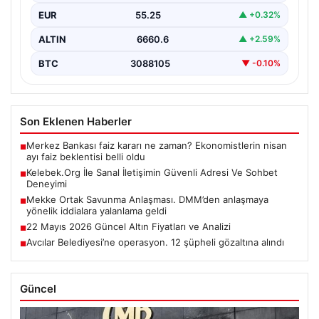
EUR
55.25
▲ +0.32%
ALTIN
6660.6
▲ +2.59%
BTC
3088105
▼ -0.10%
Son Eklenen Haberler
Merkez Bankası faiz kararı ne zaman? Ekonomistlerin nisan
■
ayı faiz beklentisi belli oldu
Kelebek.Org İle Sanal İletişimin Güvenli Adresi Ve Sohbet
■
Deneyimi
Mekke Ortak Savunma Anlaşması. DMM’den anlaşmaya
■
yönelik iddialara yalanlama geldi
22 Mayıs 2026 Güncel Altın Fiyatları ve Analizi
■
Avcılar Belediyesi’ne operasyon. 12 şüpheli gözaltına alındı
■
Güncel