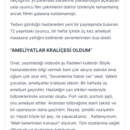
Geçtiğimiz yıl pankreas kanserine yakalandığını açıklayan
usta oyuncu film çekimlerini doktor izinleriyle tamamlamış
ancak filmin galasına katılamamıştı.
Tedavi gördüğü hastaneden yeni bir paylaşımda bulunan
72 yaşındaki oyuncu, bir hafta içinde üç kez ameliyat
masasına yattığını belirterek sevenlerinden dua istedi.
“AMELİYATLAR KRALİÇESİ OLDUM”
Onat, yayımladığı videoda şu ifadeleri kullandı: Böyle
hastanelerden bilgi vermek beni çok sıkıyor aslında ama
oğlum çok ısrar etti, “Sevenlerine haber ver” dedi. Vallahi
çocuklar, ameliyatlar kraliçesi oldum. Bir haftada üç
ameliyat geçirdim. Hastalığın yan etkileri nedeniyle
böbreklerimde sorunlar oluştu. Port vardı, portum şişti,
onu ameliyat ettiler. Ardından böbreğime stent takıldı ve
bir operasyon daha geçirdim. Neyse, şimdiki vaziyetim
iyi. Hayat böyle bir şey, ne yapacaksınız… Katlanıyorum,
“Allah beterinden korusun” diyorum. Tüm dostlarıma sağlık
diliyorum ve dualarınızı bekliyorum.