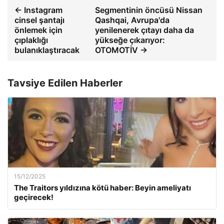
← Instagram
Segmentinin öncüsü Nissan
cinsel şantajı
Qashqai, Avrupa'da
önlemek için
yenilenerek çıtayı daha da
çıplaklığı
yükseğe çıkarıyor:
bulanıklaştıracak
OTOMOTİV →
Tavsiye Edilen Haberler
15/12/2025
The Traitors yıldızına kötü haber: Beyin ameliyatı
geçirecek!