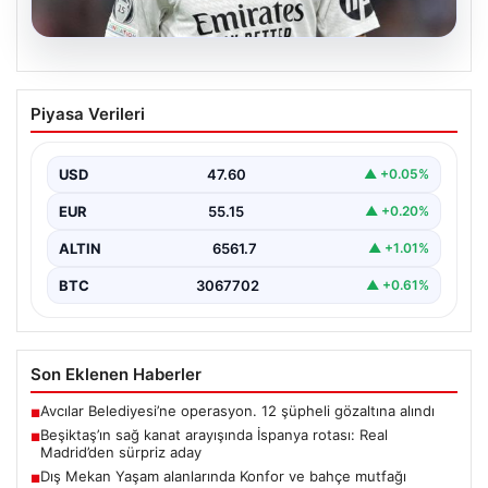
05.08.2026
Beşiktaş’ın sağ kanat arayışında
Piyasa Verileri
İspanya rotası: Real Madrid’den sürpriz
aday
USD
47.60
▲ +0.05%
Muhammed Salah için sürdürülen görüşmelerin son
noktasına ulaşmaması üzerine Beşiktaş yönetimi
EUR
55.15
▲ +0.20%
alternatif çözümlere hız…
ALTIN
6561.7
▲ +1.01%
BTC
3067702
▲ +0.61%
Son Eklenen Haberler
Avcılar Belediyesi’ne operasyon. 12 şüpheli gözaltına alındı
■
Beşiktaş’ın sağ kanat arayışında İspanya rotası: Real
■
Madrid’den sürpriz aday
Dış Mekan Yaşam alanlarında Konfor ve bahçe mutfağı
■