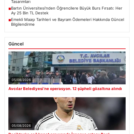
Tasarımları
Bartın Üniversitesi’nden Öğrencilere Büyük Burs Fırsatı: Her
■
Ay 25 Bin TL Destek
Emekli Maaşı Tarihleri ve Bayram Ödemeleri Hakkında Güncel
■
Bilgilendirme
Güncel
05/08/2026
Avcılar Belediyesi’ne operasyon. 12 şüpheli gözaltına alındı
05/08/2026