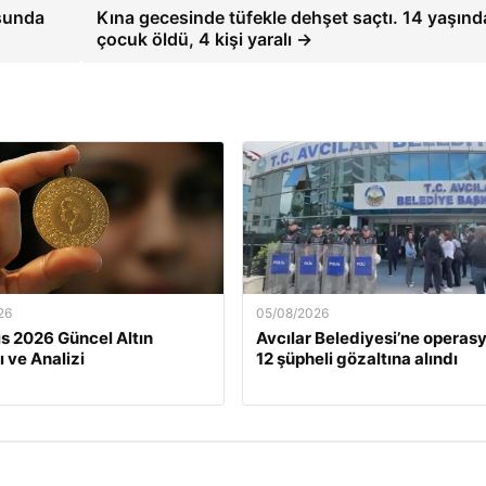
sunda
Kına gecesinde tüfekle dehşet saçtı. 14 yaşınd
çocuk öldü, 4 kişi yaralı →
26
05/08/2026
s 2026 Güncel Altın
Avcılar Belediyesi’ne operasy
ı ve Analizi
12 şüpheli gözaltına alındı