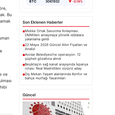
BTC
3061932
▼ -0.19%
öre,
ak. Bu
ğlamak
Son Eklenen Haberler
Mekke Ortak Savunma Anlaşması.
■
DMM’den anlaşmaya yönelik iddialara
osman
yalanlama geldi
22 Mayıs 2026 Güncel Altın Fiyatları ve
■
Analizi
le
Avcılar Belediyesi’ne operasyon. 12
■
şüpheli gözaltına alındı
Beşiktaş’ın sağ kanat arayışında İspanya
■
rotası: Real Madrid’den sürpriz aday
me ve
Dış Mekan Yaşam alanlarında Konfor ve
■
bahçe mutfağı Tasarımları
ulması
hibi
Güncel