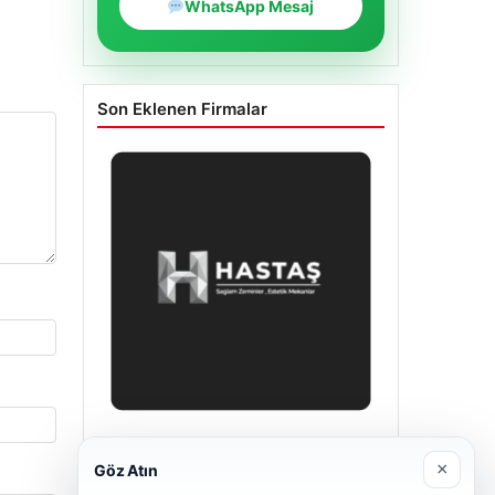
WhatsApp Mesaj
Son Eklenen Firmalar
Enes Kaplan Avukatlık Bürosu
×
Göz Atın
28/04/2026