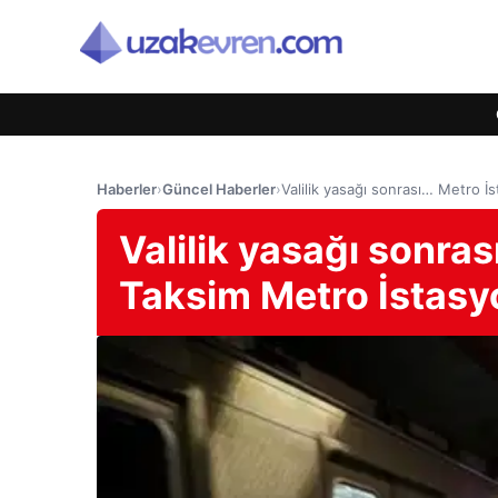
Haberler
›
Güncel Haberler
›
Valilik yasağı sonrası… Metro 
Valilik yasağı sonra
Taksim Metro İstasy