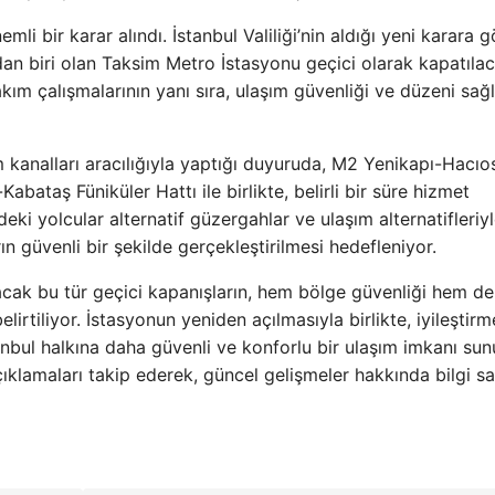
i bir karar alındı. İstanbul Valiliği’nin aldığı yeni karara g
an biri olan Taksim Metro İstasyonu geçici olarak kapatılac
ım çalışmalarının yanı sıra, ulaşım güvenliği ve düzeni sa
im kanalları aracılığıyla yaptığı duyuruda, M2 Yenikapı-Hacı
bataş Füniküler Hattı ile birlikte, belirli bir süre hizmet
ki yolcular alternatif güzergahlar ve ulaşım alternatifleriy
ın güvenli bir şekilde gerçekleştirilmesi hedefleniyor.
acak bu tür geçici kapanışların, hem bölge güvenliği hem de
lirtiliyor. İstasyonun yeniden açılmasıyla birlikte, iyileştir
nbul halkına daha güvenli ve konforlu bir ulaşım imkanı sun
çıklamaları takip ederek, güncel gelişmeler hakkında bilgi sa