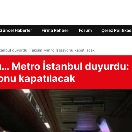
Güncel Haberler
Firma Rehberi
Forum
Çerez Politikas
İstanbul duyurdu: Taksim Metro İstasyonu kapatılacak
sı… Metro İstanbul duyurdu:
onu kapatılacak