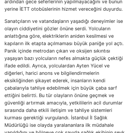
ardından gece seferlerinin yapılmayacağını ve bunun
yerine İETT otobüslerinin hizmet vereceğini duyurdu.
Sanatçıların ve vatandaşların yaşadığı deneyimler ise
olayın ciddiyetini gözler önüne serdi. Yolcuların
anlattığına göre, elektriklerin aniden kesilmesi ve
kapıların ilk etapta açılmaması büyük paniğe yol açtı.
Panik içinde metrodan çıkan ve oksijen sıkıntısı
yaşayan bazı yolcuların nefes almakta güçlük çektiği
ifade edildi. Ayrıca, yolculardan Ayten Yücel ve
diğerleri, harici anons ve bilgilendirmelerin
eksikliğinden şikayet ederek, insanların kendi
çabalarıyla tahliye edebilmek için büyük çaba sarf
ettiğini belirtti. Bu tür olayların önüne geçmek ve
güvenliği artırmak amacıyla, yetkililerin acil durumlar
sırasında daha etkili iletişim ve tahliye sistemleri
kurması gerektiği vurgulandı. İstanbul İl Sağlık
Müdürlüğü ise olayda yaralananlara ilk müdahale
yapıldığını ve bölgeye çok sayıda sağlık ekibinin sevk