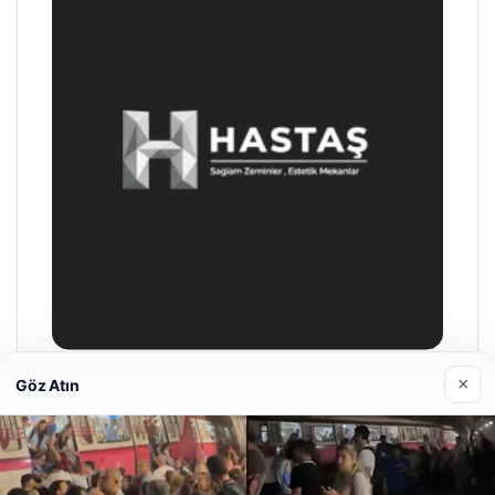
×
Göz Atın
Enes Kaplan Avukatlık Bürosu
28/04/2026