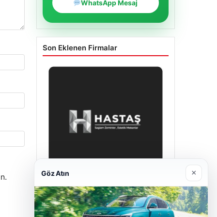
WhatsApp Mesaj
Son Eklenen Firmalar
×
Göz Atın
n.
Enes Kaplan Avukatlık Bürosu
28/04/2026