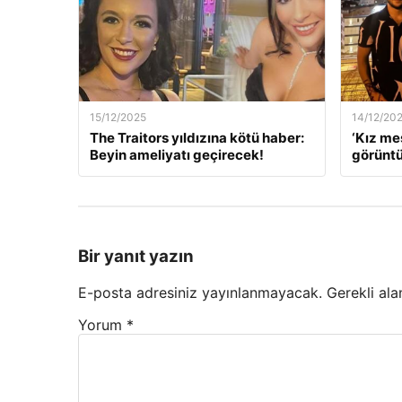
15/12/2025
14/12/20
The Traitors yıldızına kötü haber:
‘Kız me
Beyin ameliyatı geçirecek!
görüntü
Bir yanıt yazın
E-posta adresiniz yayınlanmayacak.
Gerekli ala
Yorum
*