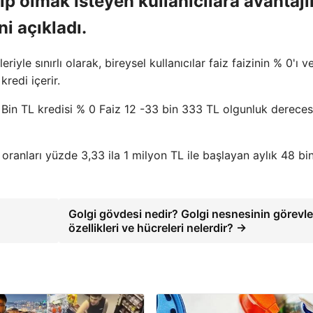
p olmak isteyen kullanıcılara avantajl
i açıkladı.
riyle sınırlı olarak, bireysel kullanıcılar faiz faizinin % 0'ı v
redi içerir.
 Bin TL kredisi % 0 Faiz 12 -33 bin 333 TL olgunluk derecesi
 oranları yüzde 3,33 ila 1 milyon TL ile başlayan aylık 48 b
Golgi gövdesi nedir? Golgi nesnesinin görevle
özellikleri ve hücreleri nelerdir? →