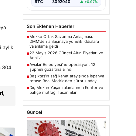
ı
BTC
3092040
▲ +0.97%
Son Eklenen Haberler
eya
Mekke Ortak Savunma Anlaşması.
■
DMM’den anlaşmaya yönelik iddialara
yalanlama geldi
 aylık
22 Mayıs 2026 Güncel Altın Fiyatları ve
■
Analizi
Avcılar Belediyesi’ne operasyon. 12
■
in 804
şüpheli gözaltına alındı
Beşiktaş’ın sağ kanat arayışında İspanya
■
rotası: Real Madrid’den sürpriz aday
Dış Mekan Yaşam alanlarında Konfor ve
■
bahçe mutfağı Tasarımları
ri,
Güncel