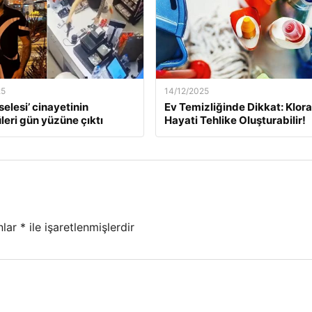
25
14/12/2025
selesi’ cinayetinin
Ev Temizliğinde Dikkat: Klor
leri gün yüzüne çıktı
Hayati Tehlike Oluşturabilir!
nlar
*
ile işaretlenmişlerdir