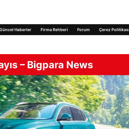
Güncel Haberler
Firma Rehberi
Forum
Çerez Politikas
yıs – Bigpara News