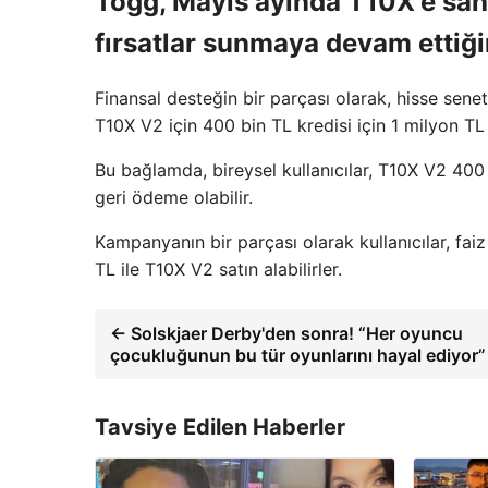
Togg, Mayıs ayında T10X'e sahi
fırsatlar sunmaya devam ettiğin
Finansal desteğin bir parçası olarak, hisse senetle
T10X V2 için 400 bin TL kredisi için 1 milyon TL k
Bu bağlamda, bireysel kullanıcılar, T10X V2 400
geri ödeme olabilir.
Kampanyanın bir parçası olarak kullanıcılar, faiz
TL ile T10X V2 satın alabilirler.
← Solskjaer Derby'den sonra! “Her oyuncu
çocukluğunun bu tür oyunlarını hayal ediyor”
Tavsiye Edilen Haberler