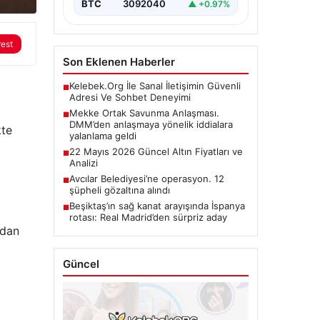
BTC
3092040
▲ +0.97%
rest
Son Eklenen Haberler
Kelebek.Org İle Sanal İletişimin Güvenli
■
Adresi Ve Sohbet Deneyimi
Mekke Ortak Savunma Anlaşması.
■
DMM’den anlaşmaya yönelik iddialara
kte
yalanlama geldi
22 Mayıs 2026 Güncel Altın Fiyatları ve
■
Analizi
Avcılar Belediyesi’ne operasyon. 12
■
şüpheli gözaltına alındı
Beşiktaş’ın sağ kanat arayışında İspanya
■
rotası: Real Madrid’den sürpriz aday
ndan
Güncel