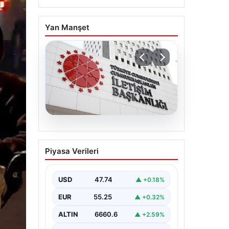
Yan Manşet
07.08.2026
Mekke Ortak Savunma
Piyasa Verileri
Anlaşması. DMM’den
anlaşmaya yönelik
iddialara yalanlama geldi
USD
47.74
▲ +0.18%
EUR
55.25
▲ +0.32%
ALTIN
6660.6
▲ +2.59%