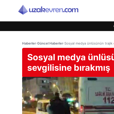
Haberler
›
Güncel Haberler
›
Sosyal medya ünlüsünün trajik ö
Sosyal medya ünlüsü
sevgilisine bırakmış