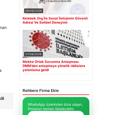
08/08/2026
Kelebek.Org İle Sanal İletişimin Güvenli
Adresi Ve Sohbet Deneyimi
anan
ı
07/08/2026
Mekke Ortak Savunma Anlaşması.
DMM’den anlaşmaya yönelik iddialara
a
yalanlama geldi
Rehbere Firma Ekle
ili
WhatsApp üzerinden bize ulaşın,
firmanızı hemen listeleyelim.