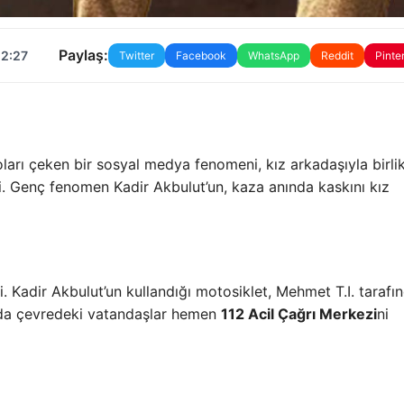
Paylaş:
12:27
Twitter
Facebook
WhatsApp
Reddit
Pinte
ı
ları çeken bir sosyal medya fenomeni, kız arkadaşıyla birli
i. Genç fenomen Kadir Akbulut’un, kaza anında kaskını kız
 Kadir Akbulut’un kullandığı motosiklet, Mehmet T.I. tarafı
ında çevredeki vatandaşlar hemen
112 Acil Çağrı Merkezi
ni