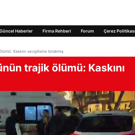
Güncel Haberler
Firma Rehberi
Forum
Çerez Politikas
lümü: Kaskını sevgilisine bırakmış
nün trajik ölümü: Kaskını