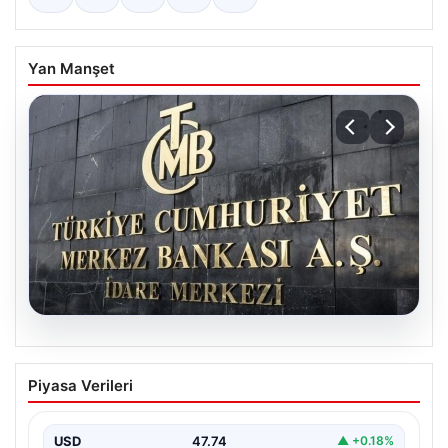
Yan Manşet
08.08.2026
Merkez Bankası faiz kararı ne zaman?
Piyasa Verileri
Ekonomistlerin nisan ayı faiz beklentisi
belli oldu
USD
47.74
▲ +0.18%