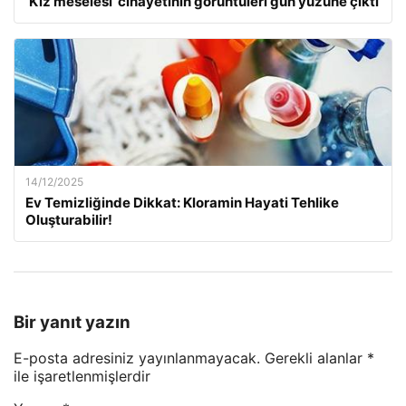
‘Kız meselesi’ cinayetinin görüntüleri gün yüzüne çıktı
14/12/2025
Ev Temizliğinde Dikkat: Kloramin Hayati Tehlike
Oluşturabilir!
Bir yanıt yazın
E-posta adresiniz yayınlanmayacak.
Gerekli alanlar
*
ile işaretlenmişlerdir