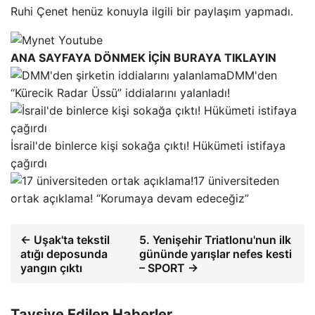
Ruhi Çenet henüz konuyla ilgili bir paylaşım yapmadı.
ANA SAYFAYA DÖNMEK İÇİN BURAYA TIKLAYIN
DMM'den
“Kürecik Radar Üssü” iddialarını yalanladı!
İsrail'de binlerce kişi sokağa çıktı! Hükümeti istifaya
çağırdı
17 üniversiteden
ortak açıklama! “Korumaya devam edeceğiz”
← Uşak'ta tekstil
5. Yenişehir Triatlonu'nun ilk
atığı deposunda
gününde yarışlar nefes kesti
yangın çıktı
– SPORT →
Tavsiye Edilen Haberler