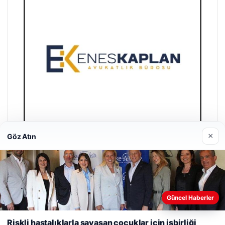
×
Göz Atın
Enes Kaplan Avukatlık Bürosu
28/04/2026
Web sitemizi nasıl kullandığınızı daha iyi anlayabilmek,
Güncel Haberler
deneyiminizi kişiselleştirmek ve geliştirmek amacıyla çerezler
kullanıyoruz.
Çerez Politikamız
Riskli hastalıklarla savaşan çocuklar için işbirliği