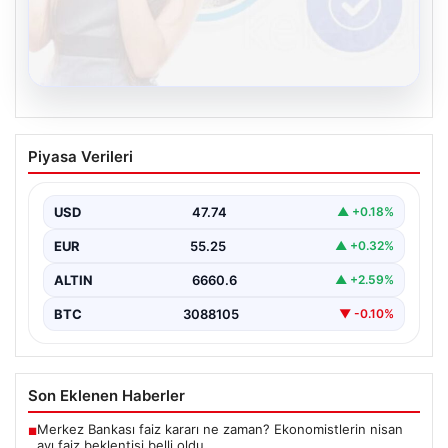
08.08.2026
Kelebek.Org İle Sanal İletişimin Güvenli
Piyasa Verileri
Adresi Ve Sohbet Deneyimi
İnternet çağında insanların kaliteli bir biçimde irtibat
kurması kritik bir değer ifade etmektedir. Halen…
USD
47.74
▲ +0.18%
EUR
55.25
▲ +0.32%
ALTIN
6660.6
▲ +2.59%
BTC
3088105
▼ -0.10%
Son Eklenen Haberler
Merkez Bankası faiz kararı ne zaman? Ekonomistlerin nisan
■
ayı faiz beklentisi belli oldu