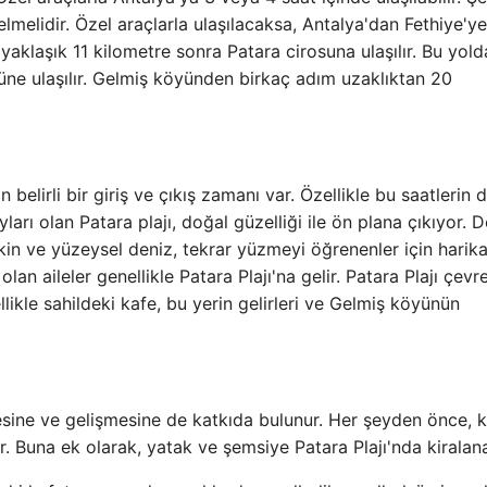
lmelidir. Özel araçlarla ulaşılacaksa, Antalya'dan Fethiye'ye
yaklaşık 11 kilometre sonra Patara cirosuna ulaşılır. Bu yol
üne ulaşılır. Gelmiş köyünden birkaç adım uzaklıktan 20
 belirli bir giriş ve çıkış zamanı var. Özellikle bu saatlerin 
arı olan Patara plajı, doğal güzelliği ile ön plana çıkıyor. D
kin ve yüzeysel deniz, tekrar yüzmeyi öğrenenler için harika
olan aileler genellikle Patara Plajı'na gelir. Patara Plajı çevr
llikle sahildeki kafe, bu yerin gelirleri ve Gelmiş köyünün
esine ve gelişmesine de katkıda bulunur. Her şeyden önce, 
r. Buna ek olarak, yatak ve şemsiye Patara Plajı'nda kiralanab