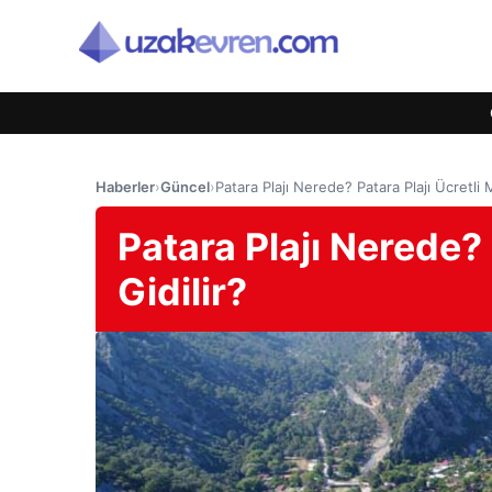
Haberler
›
Güncel
›
Patara Plajı Nerede? Patara Plajı Ücretli M
Patara Plajı Nerede? 
Gidilir?