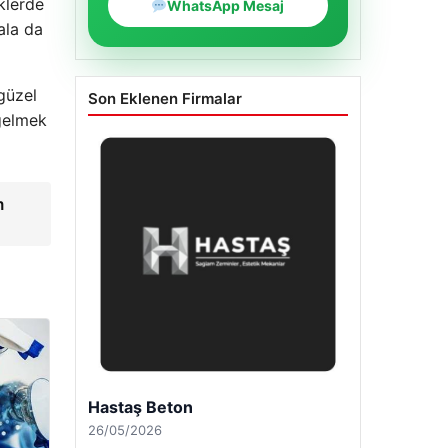
klerde
WhatsApp Mesaj
ala da
güzel
Son Eklenen Firmalar
 gelmek
m
Enes Kaplan Avukatlık Bürosu
28/04/2026