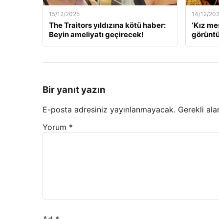
15/12/2025
14/12/20
The Traitors yıldızına kötü haber:
‘Kız me
Beyin ameliyatı geçirecek!
görüntü
Bir yanıt yazın
E-posta adresiniz yayınlanmayacak.
Gerekli ala
Yorum
*
Ad
*