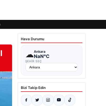
ı
Hava Durumu
l
☁
Ankara
NaN°C
ŞEHIR SEÇ
Bizi Takip Edin