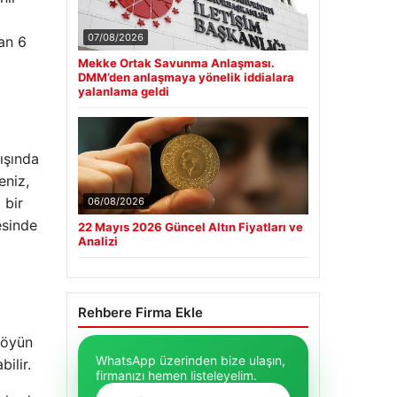
07/08/2026
dan 6
Mekke Ortak Savunma Anlaşması.
DMM’den anlaşmaya yönelik iddialara
yalanlama geldi
dışında
eniz,
 bir
06/08/2026
esinde
22 Mayıs 2026 Güncel Altın Fiyatları ve
Analizi
Rehbere Firma Ekle
köyün
WhatsApp üzerinden bize ulaşın,
ilir.
firmanızı hemen listeleyelim.