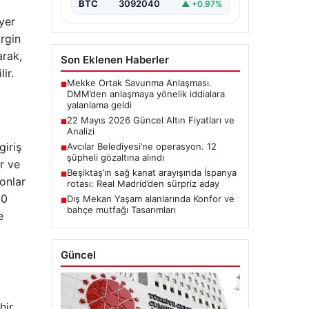
BTC
3092040
▲ +0.97%
yer
rgin
arak,
Son Eklenen Haberler
ir.
Mekke Ortak Savunma Anlaşması.
■
DMM’den anlaşmaya yönelik iddialara
yalanlama geldi
22 Mayıs 2026 Güncel Altın Fiyatları ve
■
Analizi
giriş
Avcılar Belediyesi’ne operasyon. 12
■
şüpheli gözaltına alındı
ir ve
Beşiktaş’ın sağ kanat arayışında İspanya
■
onlar
rotası: Real Madrid’den sürpriz aday
00
Dış Mekan Yaşam alanlarında Konfor ve
■
bahçe mutfağı Tasarımları
e
Güncel
hir