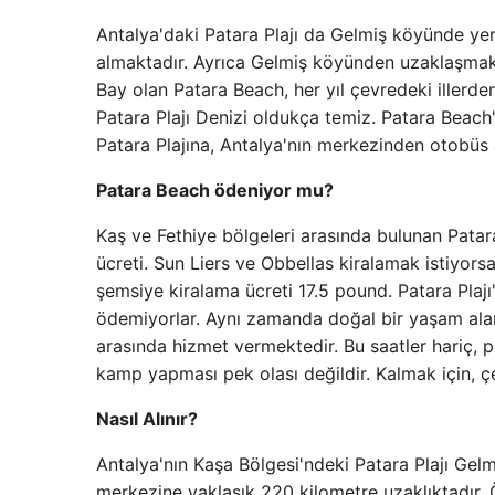
Antalya'daki Patara Plajı da Gelmiş köyünde yer
almaktadır. Ayrıca Gelmiş köyünden uzaklaşmak 
Bay olan Patara Beach, her yıl çevredeki illerde
Patara Plajı Denizi oldukça temiz. Patara Beach'e 
Patara Plajına, Antalya'nın merkezinden otobüs ar
Patara Beach ödeniyor mu?
Kaş ve Fethiye bölgeleri arasında bulunan Patara 
ücreti. Sun Liers ve Obbellas kiralamak istiyorsan
şemsiye kiralama ücreti 17.5 pound. Patara Plaj
ödemiyorlar. Aynı zamanda doğal bir yaşam alanı
arasında hizmet vermektedir. Bu saatler hariç, p
kamp yapması pek olası değildir. Kalmak için, ç
Nasıl Alınır?
Antalya'nın Kaşa Bölgesi'ndeki Patara Plajı Gel
merkezine yaklaşık 220 kilometre uzaklıktadır. Öz