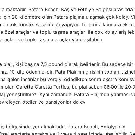
 almaktadır. Patara Beach, Kaş ve Fethiye Bölgesi arasında 
için 20 kilometre olan Patara plajına ulaşmak çok kolay. Vi
n birçok turiste ev sahipliği yapıyor. Tertemiz kumlara ek ol
özel araçlar ve toplu taşıma araçları ile çok kolay erişilebil
açları ve toplu taşıma araçlarıyla ulaşılabilir.
plajı, kişi başına 7,5 pound olarak belirlenir. Bu sadece bir 
ız, 10 kilo ödenmelidir. Pata Plajı'nın girişinin toplamı, zinc
ı'na gelen insanlar bu vergiyi ödedikten sonra ekstra komisy
 olan Caretta Caretta Turtles, bu plaj sabah 08:00 ile 20:
laj yerleştirilmez. Aynı zamanda, Patara Plajı'nda yanması v
evreleyen oteller ve pansiyonlar da ev.
miş bölgesinde yer almaktadır. Patara Beach, Antalya'nın
el araçlarla Antalya'ya 3 veya 4 saat içinde ulaşılabilir. Şe