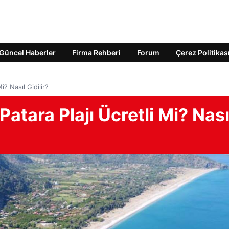
Güncel Haberler
Firma Rehberi
Forum
Çerez Politikas
i? Nasıl Gidilir?
Patara Plajı Ücretli Mi? Nası