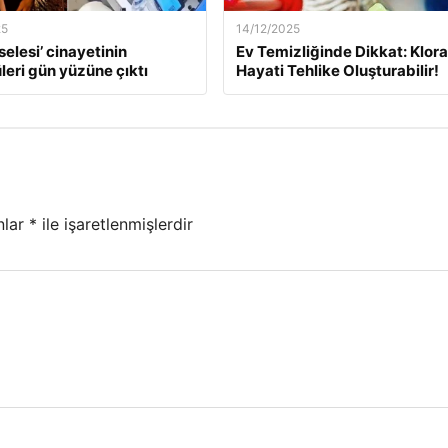
25
14/12/2025
selesi’ cinayetinin
Ev Temizliğinde Dikkat: Klor
leri gün yüzüne çıktı
Hayati Tehlike Oluşturabilir!
nlar
*
ile işaretlenmişlerdir