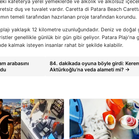
deki kafeterya yerel yemeklerde ve alkolik ve alkolsüz içece
retsiz duş ve tuvalet vardır. Caretta di Patara Beach Carett
amın temeli tarafından hazırlanan proje tarafından korundu.
a plajı yaklaşık 12 kilometre uzunluğundadır. Deniz ve doğal 
ristler genellikle günlük bir gün gibi geliyor. Patara Plajı'na
de kalmak isteyen insanlar rahat bir şekilde kalabilir.
am arabasını
84. dakikada oyuna böyle girdi: Kere
ldu
Aktürkoğlu’na veda alameti mi? →